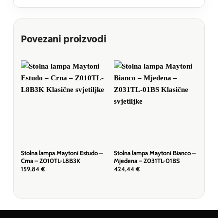
Povezani proizvodi
Stolna lampa Maytoni Estudo –
Stolna lampa Maytoni Bianco –
Sto
Crna – Z010TL-L8B3K
Mjedena – Z031TL-01BS
Zla
159,84
€
424,44
€
48