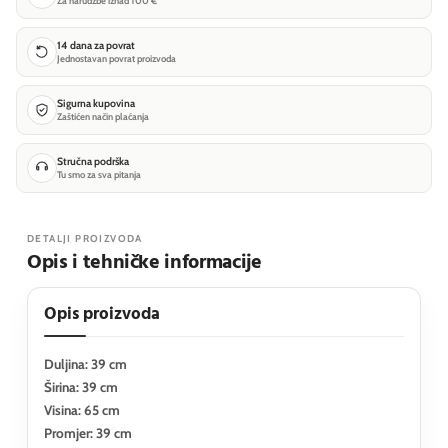
Za narudžbe iznad 100 €
14 dana za povrat
Jednostavan povrat proizvoda
Sigurna kupovina
Zaštićen način plaćanja
Stručna podrška
Tu smo za sva pitanja
DETALJI PROIZVODA
Opis i tehničke informacije
Opis proizvoda
Duljina: 39 cm
Širina: 39 cm
Visina: 65 cm
Promjer: 39 cm