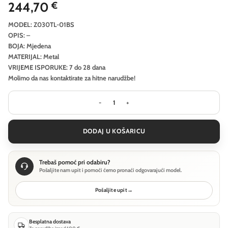
244,70
€
MODEL: Z030TL-01BS
OPIS: –
BOJA: Mjedena
MATERIJAL: Metal
VRIJEME ISPORUKE: 7 do 28 dana
Molimo da nas kontaktirate za hitne narudžbe!
Stolna lampa Maytoni Bianco - Mjed
DODAJ U KOŠARICU
Trebaš pomoć pri odabiru?
Pošaljite nam upit i pomoći ćemo pronaći odgovarajući model.
Pošaljite upit
→
Besplatna dostava