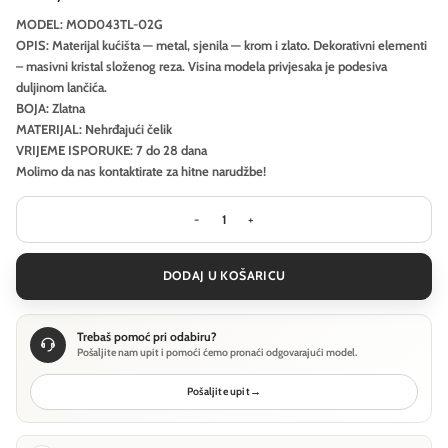
MODEL: MOD043TL-02G
OPIS: Materijal kućišta — metal, sjenila — krom i zlato. Dekorativni elementi
– masivni kristal složenog reza. Visina modela privjesaka je podesiva
duljinom lančića.
BOJA: Zlatna
MATERIJAL: Nehrđajući čelik
VRIJEME ISPORUKE: 7 do 28 dana
Molimo da nas kontaktirate za hitne narudžbe!
Stolna lampa Maytoni Puntes - Zlat
DODAJ U KOŠARICU
Trebaš pomoć pri odabiru?
Pošaljite nam upit i pomoći ćemo pronaći odgovarajući model.
Pošaljite upit
→