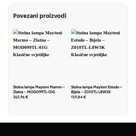
Povezani proizvodi
Stolna lampa Maytoni Marmo –
Stolna lampa Maytoni Estudo –
Stol
Zlatna – MOD099TL-01G
Bijela – Z010TL-L8W3K
Crn
363,96
€
159,84
€
430