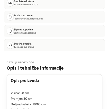
Besplatna dostava
Za narudžbe iznad 100 €
14 dana za povrat
Jednostavan povrat proizvoda
Sigurna kupovina
Zaštićen način plaćanja
Stručna podrška
Tu smo za sva pitanja
DETALJI PROIZVODA
Opis i tehničke informacije
Opis proizvoda
Visina: 58 cm
Promjer: 20 cm
Duljina kabela: 1800 cm