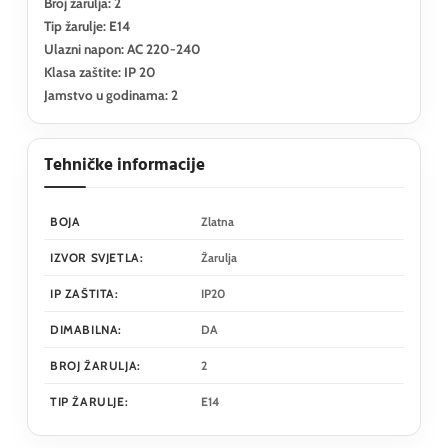
Broj žarulja: 2
Tip žarulje: E14
Ulazni napon: AC 220-240
Klasa zaštite: IP 20
Jamstvo u godinama: 2
Tehničke informacije
BOJA
Zlatna
IZVOR SVJETLA:
Žarulja
IP ZAŠTITA:
IP20
DIMABILNA:
DA
BROJ ŽARULJA:
2
TIP ŽARULJE:
E14