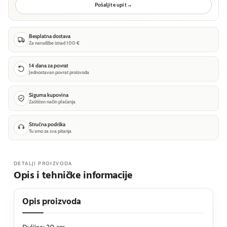
Pošaljite upit
→
Besplatna dostava
Za narudžbe iznad 100 €
14 dana za povrat
Jednostavan povrat proizvoda
Sigurna kupovina
Zaštićen način plaćanja
Stručna podrška
Tu smo za sva pitanja
DETALJI PROIZVODA
Opis i tehničke informacije
Opis proizvoda
Duljina: 20 cm