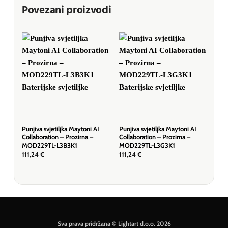
Povezani proizvodi
Punjiva svjetiljka Maytoni AI
Punjiva svjetiljka Maytoni AI
Stol
Collaboration – Prozirna –
Collaboration – Prozirna –
Crn
MOD229TL-L3B3K1
MOD229TL-L3G3K1
430
111,24
€
111,24
€
Sva prava pridržana © Lightart d.o.o. 2026