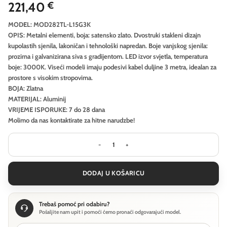
221,40
€
MODEL: MOD282TL-L15G3K
OPIS: Metalni elementi, boja: satensko zlato. Dvostruki stakleni dizajn
kupolastih sjenila, lakoničan i tehnološki napredan. Boje vanjskog sjenila:
prozirna i galvanizirana siva s gradijentom. LED izvor svjetla, temperatura
boje: 3000K. Viseći modeli imaju podesivi kabel duljine 3 metra, idealan za
prostore s visokim stropovima.
BOJA: Zlatna
MATERIJAL: Aluminij
VRIJEME ISPORUKE: 7 do 28 dana
Molimo da nas kontaktirate za hitne narudzbe!
Stolna lampa Maytoni Splash - Zlat
DODAJ U KOŠARICU
Trebaš pomoć pri odabiru?
Pošaljite nam upit i pomoći ćemo pronaći odgovarajući model.