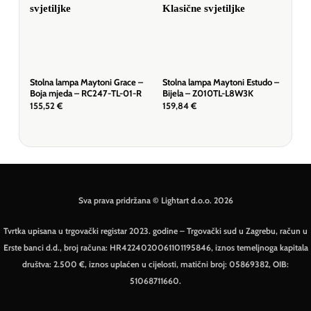
Stolna lampa Maytoni Grace –
Stolna lampa Maytoni Estudo –
Stol
Boja mjeda – RC247-TL-01-R
Bijela – Z010TL-L8W3K
Boj
155,52
€
159,84
€
124
Sva prava pridržana © Lightart d.o.o. 2026
Tvrtka upisana u trgovački registar 2023. godine – Trgovački sud u Zagrebu, račun u
Erste banci d.d., broj računa: HR4224020061101195846, iznos temeljnoga kapitala
društva: 2.500 €, iznos uplaćen u cijelosti, matični broj: 05869382, OIB:
51068711660.