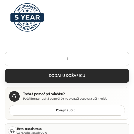
Stolna lampa Ideal Lux LUMIERE TL - 
DODAJ U KOŠARICU
Trebaš pomoć pri odabiru?
Pošaljite nam upit i pomoći ćemo pronaći odgovarajući model.
Pošaljite upit
→
Besplatna dostava
Za narudžbe iznad 100 €