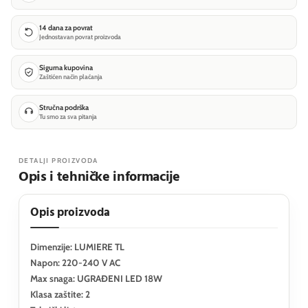
14 dana za povrat
Jednostavan povrat proizvoda
Sigurna kupovina
Zaštićen način plaćanja
Stručna podrška
Tu smo za sva pitanja
DETALJI PROIZVODA
Opis i tehničke informacije
Opis proizvoda
Dimenzije: LUMIERE TL
Napon: 220-240 V AC
Max snaga: UGRAĐENI LED 18W
Klasa zaštite: 2