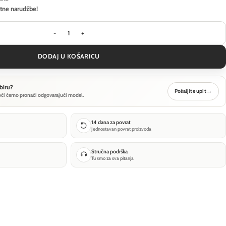
itne narudžbe!
Pejzažna rasvjeta Maytoni Essen - Sivo - O596FL-
DODAJ U KOŠARICU
biru?
Pošaljite upit
→
oći ćemo pronaći odgovarajući model.
14 dana za povrat
Jednostavan povrat proizvoda
Stručna podrška
Tu smo za sva pitanja