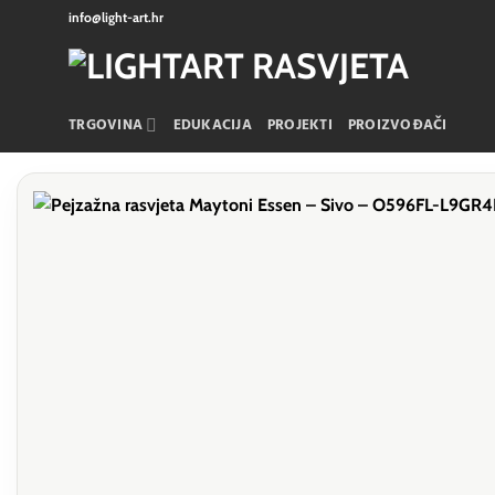
Skip
info@light-art.hr
to
content
TRGOVINA
EDUKACIJA
PROJEKTI
PROIZVOĐAČI