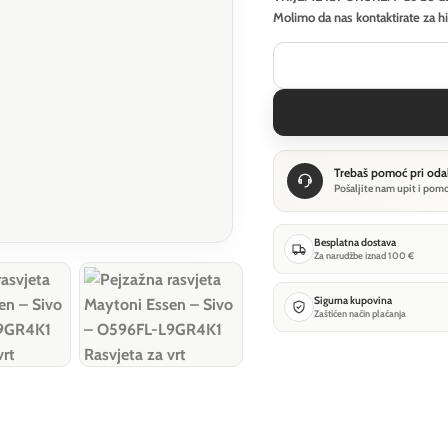
Molimo da nas kontaktirate za h
Trebaš pomoć pri oda
Pošaljite nam upit i pom
Besplatna dostava
Za narudžbe iznad 100 €
Sigurna kupovina
Zaštićen način plaćanja