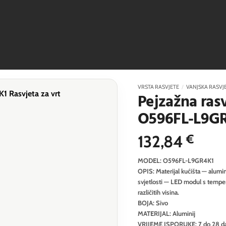
VRSTA RASVJETE
/
VANJSKA RASVJ
Pejzažna ras
O596FL-L9G
132,84
€
MODEL: O596FL-L9GR4K1
OPIS: Materijal kućišta — alumini
svjetlosti — LED modul s temper
različitih visina.
BOJA: Sivo
MATERIJAL: Aluminij
VRIJEME ISPORUKE: 7 do 28 d