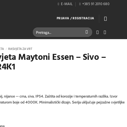
E-MAIL
+385 91 2010 680
PRIJAVA / REGISTRACIJA
Pretraži:
ETA
/
RASVJETA ZA VRT
vjeta Maytoni Essen – Sivo –
R4K1
j, nijanse — crna, siva. IP54. Zaštita od korozije i temperaturnih razlika. Izvor
aturom boje od 4000K. Minimalistički dizajn. Serija uključuje pejzažne svjetiljke
ana