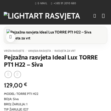
Skip
E-MAIL
+385 91 2010 680
to
content
VRSTA RASVJETE
/
VANJSKA RASVJETA
/
RASVJETA ZA VRT
Pejzažna rasvjeta Ideal Lux TORRE
PT1 H22 – Siva
129,00
€
MODEL: TORRE PT1 H22
BOJA: Siva
BROJ ŽARULJA: 1
TIP ŽARULJE: E27