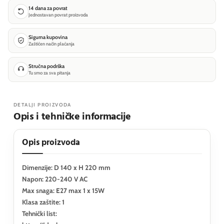
14 dana za povrat
Jednostavan povrat proizvoda
Sigurna kupovina
Zaštićen način plaćanja
Stručna podrška
Tu smo za sva pitanja
DETALJI PROIZVODA
Opis i tehničke informacije
Opis proizvoda
Dimenzije: D 140 x H 220 mm
Napon: 220-240 V AC
Max snaga: E27 max 1 x 15W
Klasa zaštite: 1
Tehnički list: