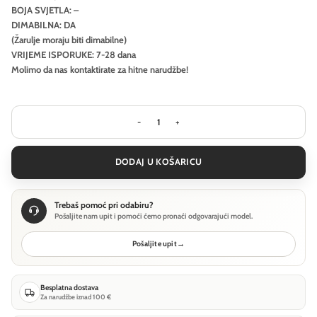
BOJA SVJETLA: –
DIMABILNA: DA
(Žarulje moraju biti dimabilne)
VRIJEME ISPORUKE: 7-28 dana
Molimo da nas kontaktirate za hitne narudžbe!
Pejzažna rasvjeta Ideal Lux TORRE PT1
DODAJ U KOŠARICU
Trebaš pomoć pri odabiru?
Pošaljite nam upit i pomoći ćemo pronaći odgovarajući model.
Pošaljite upit
→
Besplatna dostava
Za narudžbe iznad 100 €