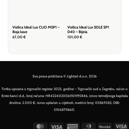
Visilica Ideal Lux CLIO MSP1 –
Visilica Ideal Lux SOLE SP1
Stro
Boja kave
D40 – Bijela
BUB
67,00
€
101,00
€
115
Sva prava pridržana © Lightart d.o.o. 2026
Tvrtka upisana u trgovački registar 2023. godine – Trgovački sud u Zagrebu, račun u
Erste banci d.d., broj računa: HR4224020061101195846, iznos temeljnoga kapitala
društva: 2.500 €, iznos uplaćen u cijelosti, matični broj: 05869382, OIB:
51068711660.
MasterCard
Visa
American
Dinners
Revolut
V