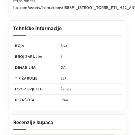
https://ideal-
lux.com/assets/instructions/158891_ISTR001_TORRE_PT1_H22_AN
Tehničke informacije
BOJA
Siva
BROJ ŽARULJA:
1
DIMABILNA:
DA
TIP ŽARULJE:
E27
IZVOR SVJETLA:
Žarulja
IP ZAŠTITA:
IP44
Recenzije kupaca