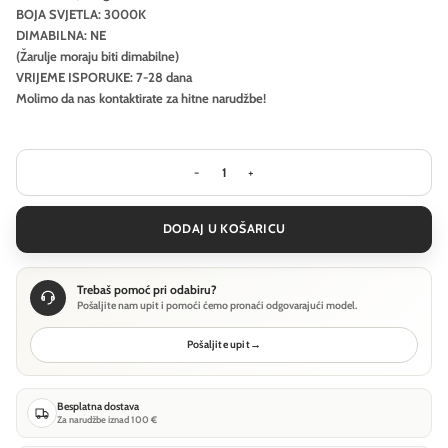
BOJA SVJETLA: 3000K
DIMABILNA: NE
(Žarulje moraju biti dimabilne)
VRIJEME ISPORUKE: 7-28 dana
Molimo da nas kontaktirate za hitne narudžbe!
Pejzažna rasvjeta Ideal Lux STYLE P
DODAJ U KOŠARICU
Trebaš pomoć pri odabiru?
Pošaljite nam upit i pomoći ćemo pronaći odgovarajući model.
Pošaljite upit
→
Besplatna dostava
Za narudžbe iznad 100 €