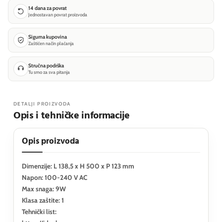
14 dana za povrat
Jednostavan povrat proizvoda
Sigurna kupovina
Zaštićen način plaćanja
Stručna podrška
Tu smo za sva pitanja
DETALJI PROIZVODA
Opis i tehničke informacije
Opis proizvoda
Dimenzije: L 138,5 x H 500 x P 123 mm
Napon: 100-240 V AC
Max snaga: 9W
Klasa zaštite: 1
Tehnički list: