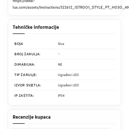
https://ideal-
lux.com/assets/instructions/322612_ISTR001_STYLE_PT_H050_
Tehničke informacije
BOJA
Siva
BROJ ŽARULJA:
'-
DIMABILNA:
NE
TIP ŽARULJE:
Ugrađeni LED
IZVOR SVJETLA:
Ugrađeni LED
IP ZAŠTITA:
IP54
Recenzije kupaca