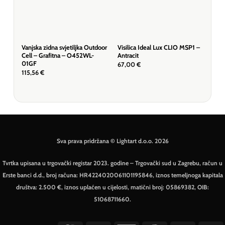
Vanjska zidna svjetiljka Outdoor
Visilica Ideal Lux CLIO MSP1 –
Visi
Cell – Grafitna – O452WL-
Antracit
D50 
01GF
67,00
€
166
115,56
€
Sva prava pridržana © Lightart d.o.o. 2026
Tvrtka upisana u trgovački registar 2023. godine – Trgovački sud u Zagrebu, račun u
Erste banci d.d., broj računa: HR4224020061101195846, iznos temeljnoga kapitala
društva: 2.500 €, iznos uplaćen u cijelosti, matični broj: 05869382, OIB:
51068711660.