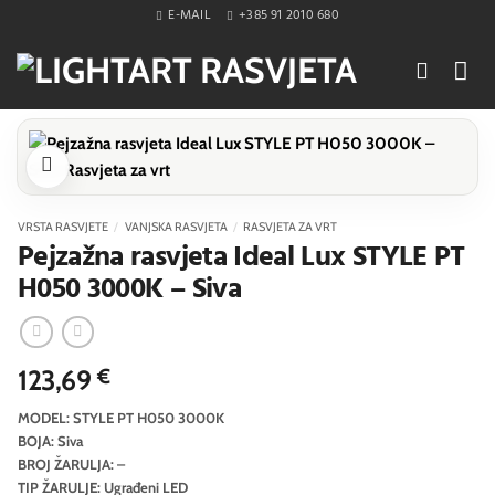
Skip
E-MAIL
+385 91 2010 680
to
content
VRSTA RASVJETE
/
VANJSKA RASVJETA
/
RASVJETA ZA VRT
Pejzažna rasvjeta Ideal Lux STYLE PT
H050 3000K – Siva
123,69
€
MODEL: STYLE PT H050 3000K
BOJA: Siva
BROJ ŽARULJA: –
TIP ŽARULJE: Ugrađeni LED