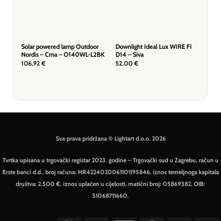
Solar powered lamp Outdoor
Downlight Ideal Lux WIRE FI
Stro
Nordis – Crna – O140WL-L2BK
D14 – Siva
CLI
106,92
€
52,00
€
52,
Sva prava pridržana © Lightart d.o.o. 2026
Tvrtka upisana u trgovački registar 2023. godine – Trgovački sud u Zagrebu, račun u
Erste banci d.d., broj računa: HR4224020061101195846, iznos temeljnoga kapitala
društva: 2.500 €, iznos uplaćen u cijelosti, matični broj: 05869382, OIB:
51068711660.