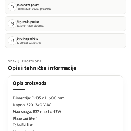
14 dana za povrat
Jednostavan povrat proizvoda
Sigurna kupovina
Zaštićen način plaćanja
Stručna podrška
Tu smo za sva pitanja
DETALJI PROIZVODA
Opis i tehničke informacije
Opis proizvoda
Dimenzije: D 135 x H 600 mm
Napon: 220-240 V AC
Max snaga: E27 max1 x 42W
Klasa zaštite: 1
Tehnički list: