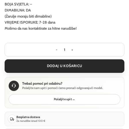
BOJA SVJETLA: –
DIMABILNA: DA
(Žarulje moraju biti dimabilne)
VRIJEME ISPORUKE: 7-28 dana
Molimo da nas kontaktirate za hitne narudžbe!
Pejzažna rasvjeta Ideal Lux CLIO MPT1 
DODAJ U KOŠARICU
Trebaš pomoć pri odabiru?
Pošaljite nam upit i pomoći ćemo pronaći odgovarajući model.
Pošaljite upit
→
Besplatna dostava
Za narudžbe iznad 100 €