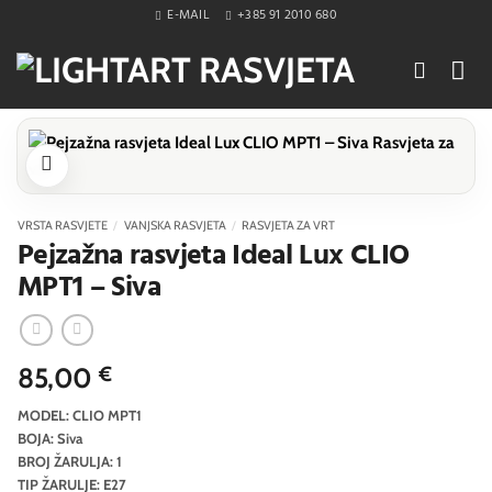
Skip
E-MAIL
+385 91 2010 680
to
content
VRSTA RASVJETE
/
VANJSKA RASVJETA
/
RASVJETA ZA VRT
Pejzažna rasvjeta Ideal Lux CLIO
MPT1 – Siva
85,00
€
MODEL: CLIO MPT1
BOJA: Siva
BROJ ŽARULJA: 1
TIP ŽARULJE: E27