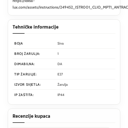
https://ideal-
lux.com/assets/instructions/249452_ISTR001_CLIO_MPT1_ANTRAC
Tehničke informacije
BOJA
Siva
BROJ ŽARULJA:
1
DIMABILNA:
DA
TIP ŽARULJE:
E27
IZVOR SVJETLA:
Žarulja
IP ZAŠTITA:
IP44
Recenzije kupaca