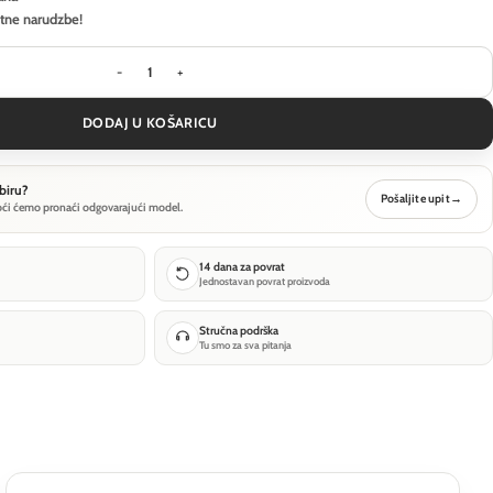
itne narudzbe!
Krajobrazna svjetiljka Outdoor Lit - Smeđa - O593
DODAJ U KOŠARICU
biru?
Pošaljite upit
→
oći ćemo pronaći odgovarajući model.
14 dana za povrat
Jednostavan povrat proizvoda
Stručna podrška
Tu smo za sva pitanja