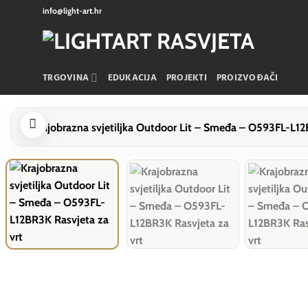
Skip
info@light-art.hr
to
content
TRGOVINA
EDUKACIJA
PROJEKTI
PROIZVOĐAČI