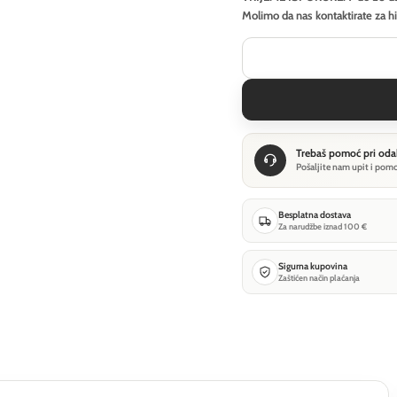
Molimo da nas kontaktirate za h
Trebaš pomoć pri oda
Pošaljite nam upit i pom
Besplatna dostava
Za narudžbe iznad 100 €
Sigurna kupovina
Zaštićen način plaćanja