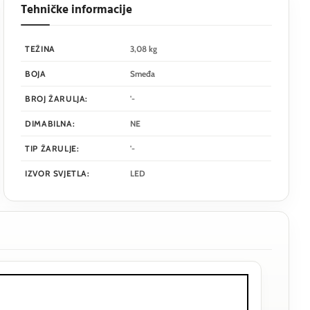
Tehničke informacije
TEŽINA
3,08 kg
BOJA
Smeđa
BROJ ŽARULJA:
'-
DIMABILNA:
NE
TIP ŽARULJE:
'-
IZVOR SVJETLA:
LED