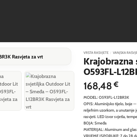
VRSTA RASVJETE
/
VANJSKA RASVJ
Krajobrazna 
O593FL-L12B
168,48
€
MODEL: O593FL-L12BR3K
OPIS: Aluminijsko tijelo, boje — 
reljefnim uzorkom, a unutarnje 
rasvjeti. LED izvor svjetla, tem
BOJA: Smeđa
MATERIJAL: Aluminum and glas
VRIJEME ISPORUKE: 7 do 28 d