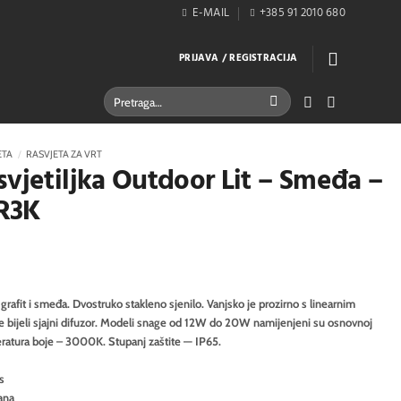
E-MAIL
+385 91 2010 680
PRIJAVA / REGISTRACIJA
Pretraži:
ETA
/
RASVJETA ZA VRT
svjetiljka Outdoor Lit – Smeđa –
R3K
grafit i smeđa. Dvostruko stakleno sjenilo. Vanjsko je prozirno s linearnim
je bijeli sjajni difuzor. Modeli snage od 12W do 20W namijenjeni su osnovnoj
peratura boje – 3000K. Stupanj zaštite — IP65.
s
ana