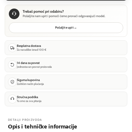
Trebaš pomoć pri odabiru?
Pošaljite nam upit i pomoći ćemo pronaći odgovarajući model.
Pošaljite upit
→
Besplatna dostava
Za narudžbe iznad 100 €
14 dana za povrat
Jednostavan povrat proizvoda
Sigurna kupovina
Zaštićen način plaćanja
Stručna podrška
Tu smo za sva pitanja
DETALJI PROIZVODA
Opis i tehničke informacije