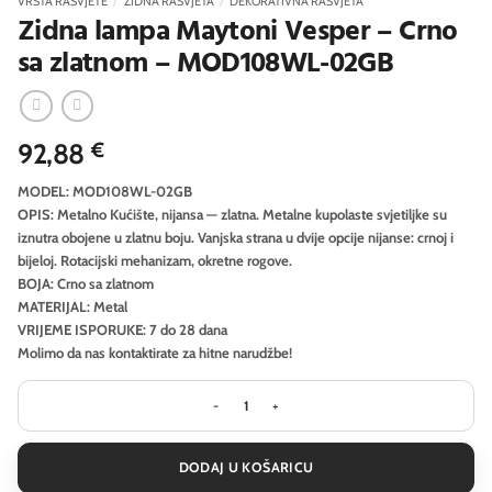
VRSTA RASVJETE
/
ZIDNA RASVJETA
/
DEKORATIVNA RASVJETA
Zidna lampa Maytoni Vesper – Crno
sa zlatnom – MOD108WL-02GB
92,88
€
MODEL: MOD108WL-02GB
OPIS: Metalno Kućište, nijansa — zlatna. Metalne kupolaste svjetiljke su
iznutra obojene u zlatnu boju. Vanjska strana u dvije opcije nijanse: crnoj i
bijeloj. Rotacijski mehanizam, okretne rogove.
BOJA: Crno sa zlatnom
MATERIJAL: Metal
VRIJEME ISPORUKE: 7 do 28 dana
Molimo da nas kontaktirate za hitne narudžbe!
Zidna lampa Maytoni Vesper - Crno 
DODAJ U KOŠARICU