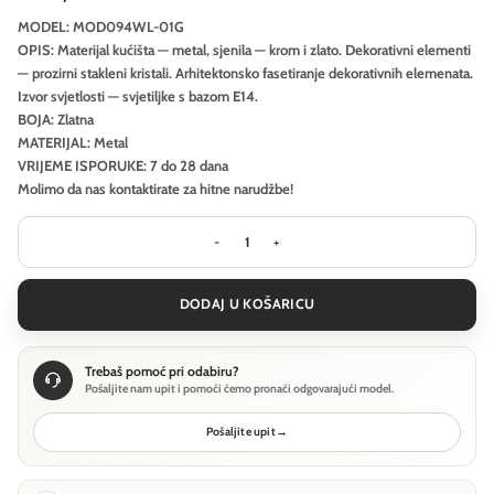
MODEL: MOD094WL-01G
OPIS: Materijal kućišta — metal, sjenila — krom i zlato. Dekorativni elementi
— prozirni stakleni kristali. Arhitektonsko fasetiranje dekorativnih elemenata.
Izvor svjetlosti — svjetiljke s bazom E14.
BOJA: Zlatna
MATERIJAL: Metal
VRIJEME ISPORUKE: 7 do 28 dana
Molimo da nas kontaktirate za hitne narudžbe!
Zidna lampa Maytoni Facet - Zlatna
DODAJ U KOŠARICU
Trebaš pomoć pri odabiru?
Pošaljite nam upit i pomoći ćemo pronaći odgovarajući model.
Pošaljite upit
→