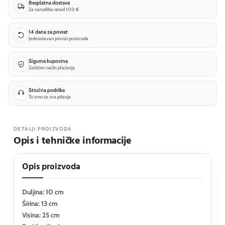
Besplatna dostava
Za narudžbe iznad 100 €
14 dana za povrat
Jednostavan povrat proizvoda
Sigurna kupovina
Zaštićen način plaćanja
Stručna podrška
Tu smo za sva pitanja
DETALJI PROIZVODA
Opis i tehničke informacije
Opis proizvoda
Duljina: 10 cm
Širina: 13 cm
Visina: 25 cm