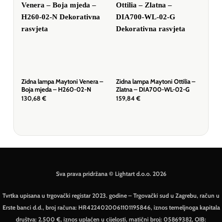
Zidna lampa Maytoni Venera –
Zidna lampa Maytoni Ottilia –
Zid
Boja mjeda – H260-02-N
Zlatna – DIA700-WL-02-G
Bij
130,68
€
159,84
€
32,
Sva prava pridržana © Lightart d.o.o. 2026
Tvrtka upisana u trgovački registar 2023. godine – Trgovački sud u Zagrebu, račun u
Erste banci d.d., broj računa: HR4224020061101195846, iznos temeljnoga kapitala
društva: 2.500 €, iznos uplaćen u cijelosti, matični broj: 05869382, OIB: