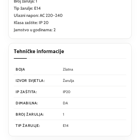
Broj žarulja: 1
Tip žarulje: E14
Ulazni napon: AC 220-240
Klasa zaštite: IP 20
Jamstvo u godinama: 2
Tehničke informacije
BOJA
Zlatna
IZVOR SVJETLA:
Žarulja
IP ZAŠTITA:
IP20
DIMABILNA:
DA
BROJ ŽARULJA:
1
TIP ŽARULJE:
E14