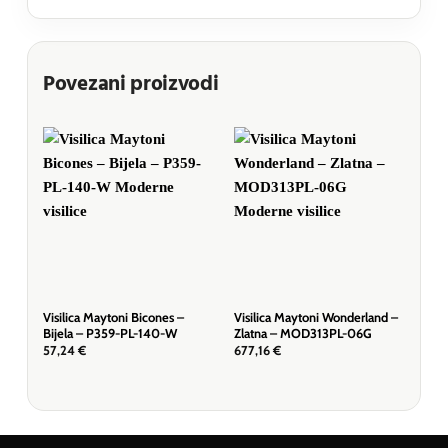
Povezani proizvodi
Visilica Maytoni Bicones –
Visilica Maytoni Wonderland –
Visi
Bijela – P359-PL-140-W
Zlatna – MOD313PL-06G
– P
57,24
€
677,16
€
64,