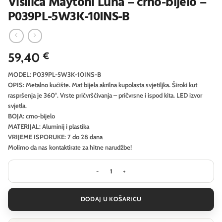
Visilica Maytoni Luna – crno-bijelo –
P039PL-5W3K-10INS-B
59,40
€
MODEL: P039PL-5W3K-10INS-B
OPIS: Metalno kućište. Mat bijela akrilna kupolasta svjetiljka. Široki kut
raspršenja je 360°. Vrste pričvršćivanja – pričvrsne i ispod kita. LED izvor
svjetla.
BOJA: crno-bijelo
MATERIJAL: Aluminij i plastika
VRIJEME ISPORUKE: 7 do 28 dana
Molimo da nas kontaktirate za hitne narudžbe!
Visilica Maytoni Luna - crno-bijelo 
DODAJ U KOŠARICU