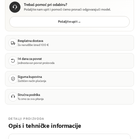
Trebaš pomoć pri odabiru?
Pošaljite nam upit i pomoći ćemo pronaći odgovarajući model.
Pošaljite upit
→
Besplatna dostava
Za narudžbe iznad 100 €
14 dana za povrat
Jednostavan povrat proizvoda
Sigurna kupovina
Zaštićen način plaćanja
Stručna podrška
Tu smo za sva pitanja
DETALJI PROIZVODA
Opis i tehničke informacije