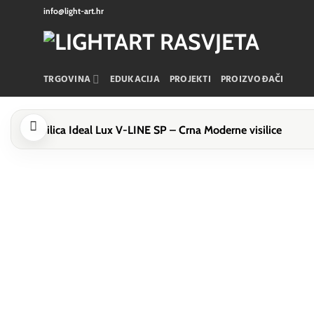
Skip
info@light-art.hr
to
content
TRGOVINA
EDUKACIJA
PROJEKTI
PROIZVOĐAČI