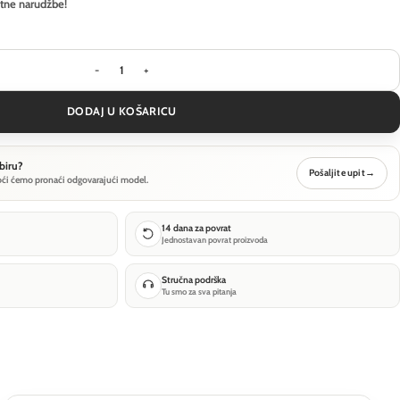
itne narudžbe!
Visilica Ideal Lux V-LINE SP - Crna količina
DODAJ U KOŠARICU
biru?
Pošaljite upit
→
oći ćemo pronaći odgovarajući model.
14 dana za povrat
Jednostavan povrat proizvoda
Stručna podrška
Tu smo za sva pitanja