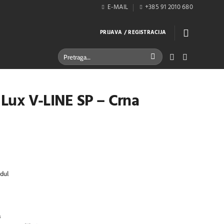
E-MAIL
+385 91 2010 680
PRIJAVA / REGISTRACIJA
Pretraži:
l Lux V-LINE SP – Crna
dul
a