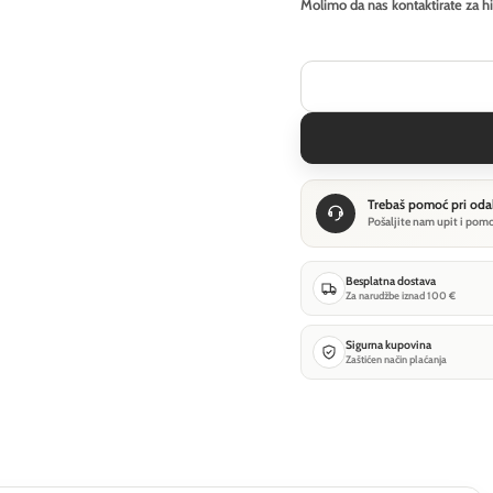
Molimo da nas kontaktirate za h
Trebaš pomoć pri oda
Pošaljite nam upit i pom
Besplatna dostava
Za narudžbe iznad 100 €
Sigurna kupovina
Zaštićen način plaćanja