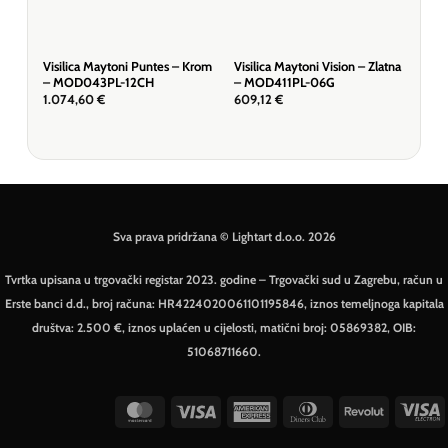
Visilica Maytoni Puntes – Krom
Visilica Maytoni Vision – Zlatna
Visi
– MOD043PL-12CH
– MOD411PL-06G
– M
1.074,60
€
609,12
€
164
Sva prava pridržana © Lightart d.o.o. 2026
Tvrtka upisana u trgovački registar 2023. godine – Trgovački sud u Zagrebu, račun u
Erste banci d.d., broj računa: HR4224020061101195846, iznos temeljnoga kapitala
društva: 2.500 €, iznos uplaćen u cijelosti, matični broj: 05869382, OIB:
51068711660.
MasterCard
Visa
American
Dinners
Revolut
V
Express
Club
E