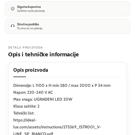
Sigurna kupovina
Zaštićen način plaćanja
Stručna podrška
Tu smo za sva pitanja
DETALJI PROIZVODA
Opis i tehničke informacije
Opis proizvoda
Dimenzije: L 1100 x H min 280 / max 2000 x P 34 mm
Napon: 220-240 V AC
Max snaga: UGRAĐENI LED 20W
Klasa zaštite: 2
Tehnički list:
https://ideal-
lux.com/assets/instructions/275369_ISTR001_V-
LINE_SP_BIANCO.pdf