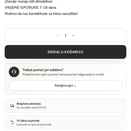
(Žarulje moraju biti dimabilne)
VRIJEME ISPORUKE: 7-28 dana
Molimo da nas kontaktirate za hitne narudžbe!
Visilica Ideal Lux V-LINE SP - Bijela ko
DODAJ U KOŠARICU
Trebaš pomoć pri odabiru?
Pošaljite nam upit i pomoći ćemo pronaći odgovarajući model.
Pošaljite upit
→
Besplatna dostava
Za narudžbe iznad 100 €
14 dana za povrat
Jednostavan povrat proizvoda