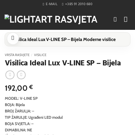
Skip
E-MAIL
+385 91 2010 680
to
content
VRSTA RASVJETE
/
VISILICE
Visilica Ideal Lux V-LINE SP – Bijela
192,00
€
MODEL: V-LINE SP
BOJA: Bijela
BROJ ŽARULJA: –
TIP ŽARULJE: Ugrađeni LED modul
BOJA SVJETLA: –
DIMABILNA: NE