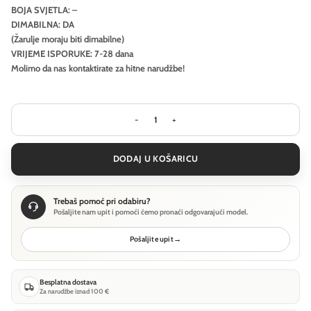
BOJA SVJETLA: –
DIMABILNA: DA
(Žarulje moraju biti dimabilne)
VRIJEME ISPORUKE: 7-28 dana
Molimo da nas kontaktirate za hitne narudžbe!
Visilica Ideal Lux PERLAGE SP6 - Sreb
DODAJ U KOŠARICU
Trebaš pomoć pri odabiru?
Pošaljite nam upit i pomoći ćemo pronaći odgovarajući model.
Pošaljite upit
→
Besplatna dostava
Za narudžbe iznad 100 €