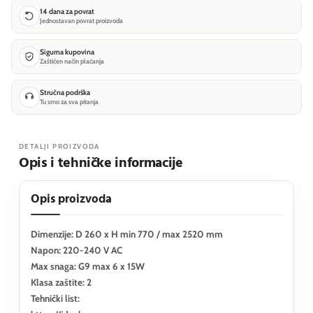
14 dana za povrat
Jednostavan povrat proizvoda
Sigurna kupovina
Zaštićen način plaćanja
Stručna podrška
Tu smo za sva pitanja
DETALJI PROIZVODA
Opis i tehničke informacije
Opis proizvoda
Dimenzije: D 260 x H min 770 / max 2520 mm
Napon: 220-240 V AC
Max snaga: G9 max 6 x 15W
Klasa zaštite: 2
Tehnički list: