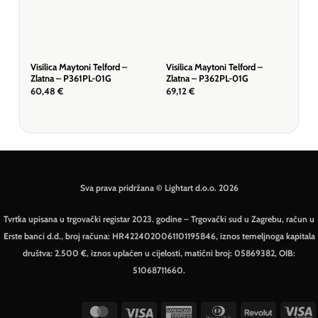
Visilica Maytoni Telford –
Visilica Maytoni Telford –
Visi
Zlatna – P361PL-01G
Zlatna – P362PL-01G
Zla
60,48
€
69,12
€
572
Sva prava pridržana © Lightart d.o.o. 2026
Tvrtka upisana u trgovački registar 2023. godine – Trgovački sud u Zagrebu, račun u
Erste banci d.d., broj računa: HR4224020061101195846, iznos temeljnoga kapitala
društva: 2.500 €, iznos uplaćen u cijelosti, matični broj: 05869382, OIB:
51068711660.
MasterCard
Visa
American
Dinners
Revolut
V