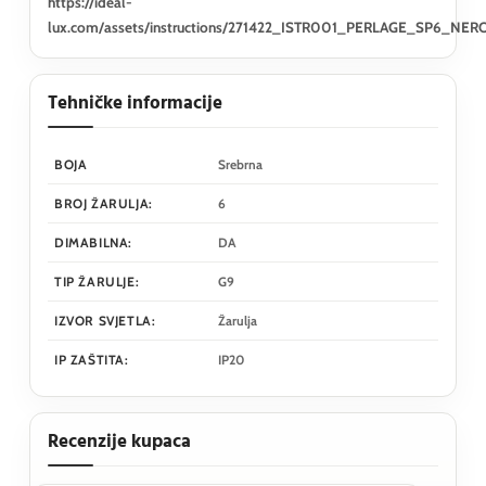
https://ideal-
lux.com/assets/instructions/271422_ISTR001_PERLAGE_SP6_NERO
Tehničke informacije
BOJA
Srebrna
BROJ ŽARULJA:
6
DIMABILNA:
DA
TIP ŽARULJE:
G9
IZVOR SVJETLA:
Žarulja
IP ZAŠTITA:
IP20
Recenzije kupaca