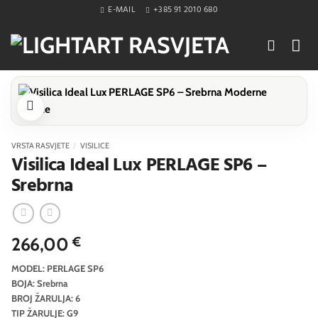
Skip
E-MAIL
+385 91 2010 680
to
content
VRSTA RASVJETE
/
VISILICE
Visilica Ideal Lux PERLAGE SP6 –
Srebrna
266,00
€
MODEL: PERLAGE SP6
BOJA: Srebrna
BROJ ŽARULJA: 6
TIP ŽARULJE: G9