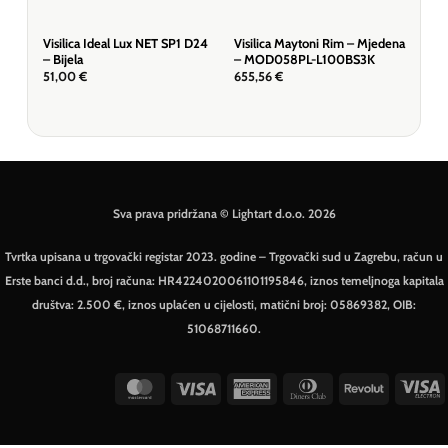
Visilica Ideal Lux NET SP1 D24
Visilica Maytoni Rim – Mjedena
Visi
– Bijela
– MOD058PL-L100BS3K
– P
51,00
€
655,56
€
57,
Sva prava pridržana © Lightart d.o.o. 2026
Tvrtka upisana u trgovački registar 2023. godine – Trgovački sud u Zagrebu, račun u
Erste banci d.d., broj računa: HR4224020061101195846, iznos temeljnoga kapitala
društva: 2.500 €, iznos uplaćen u cijelosti, matični broj: 05869382, OIB:
51068711660.
MasterCard
Visa
American
Dinners
Revolut
V
Express
Club
E