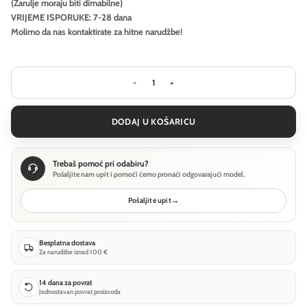
(Žarulje moraju biti dimabilne)
VRIJEME ISPORUKE: 7-28 dana
Molimo da nas kontaktirate za hitne narudžbe!
Visilica Ideal Lux PEGASO SP8 - Mjed 
DODAJ U KOŠARICU
Trebaš pomoć pri odabiru?
Pošaljite nam upit i pomoći ćemo pronaći odgovarajući model.
Pošaljite upit
→
Besplatna dostava
Za narudžbe iznad 100 €
14 dana za povrat
Jednostavan povrat proizvoda