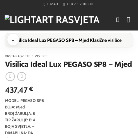
Skip
E-MAIL
+385 91 2010 680
to
content
VRSTA RASVJETE
/
VISILICE
Visilica Ideal Lux PEGASO SP8 – Mjed
437,47
€
MODEL: PEGASO SP8
BOJA: Mjed
BROJ ŽARULJA: 8
TIP ŽARULJE: E14
BOJA SVJETLA: –
DIMABILNA: DA