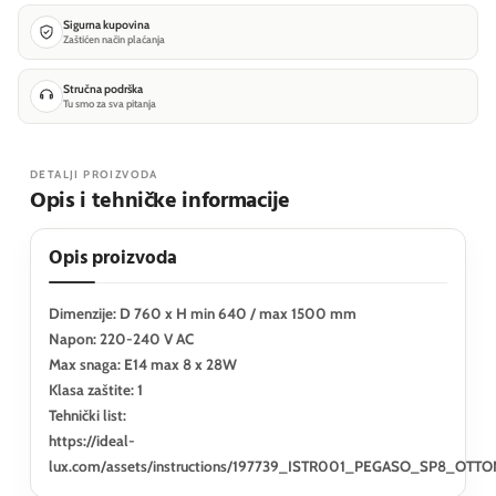
Sigurna kupovina
Zaštićen način plaćanja
Stručna podrška
Tu smo za sva pitanja
DETALJI PROIZVODA
Opis i tehničke informacije
Opis proizvoda
Dimenzije: D 760 x H min 640 / max 1500 mm
Napon: 220-240 V AC
Max snaga: E14 max 8 x 28W
Klasa zaštite: 1
Tehnički list:
https://ideal-
lux.com/assets/instructions/197739_ISTR001_PEGASO_SP8_OTTO