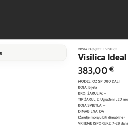
VRSTA RASVJETE
/
VISILICE
Visilica Idea
383,00
€
MODEL: OZ SP D80 DALI
BOJA: Bijela
BROJ ŽARULJA: –
TIP ŽARULJE: Ugrađeni LED mo
BOJA SVJETLA: –
DIMABILNA: DA
(Žarulje moraju biti dimabilne)
VRIJEME ISPORUKE: 7-28 dan