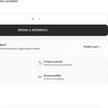
itne narudžbe!
Visilica Ideal Lux OZ SP D80 DALI - Bijela količina
DODAJ U KOŠARICU
biru?
Pošaljite upit
→
oći ćemo pronaći odgovarajući model.
14 dana za povrat
Jednostavan povrat proizvoda
Stručna podrška
Tu smo za sva pitanja