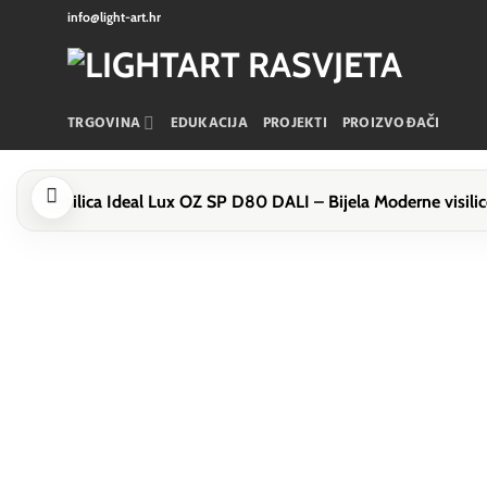
Skip
info@light-art.hr
to
content
TRGOVINA
EDUKACIJA
PROJEKTI
PROIZVOĐAČI