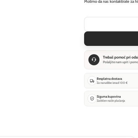
Molimo da nas kontaktirate za h
Trebaš pomoć pri oda
Pošaljite nam upit i pom
Besplatna dostava
Za narudžbe iznad 100 €
Sigurna kupovina
Zaštićen način plaćanja