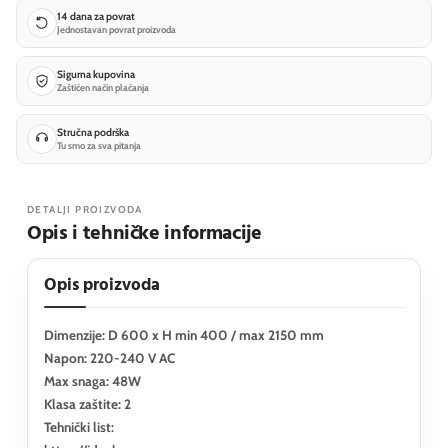
14 dana za povrat
Jednostavan povrat proizvoda
Sigurna kupovina
Zaštićen način plaćanja
Stručna podrška
Tu smo za sva pitanja
DETALJI PROIZVODA
Opis i tehničke informacije
Opis proizvoda
Dimenzije: D 600 x H min 400 / max 2150 mm
Napon: 220-240 V AC
Max snaga: 48W
Klasa zaštite: 2
Tehnički list: