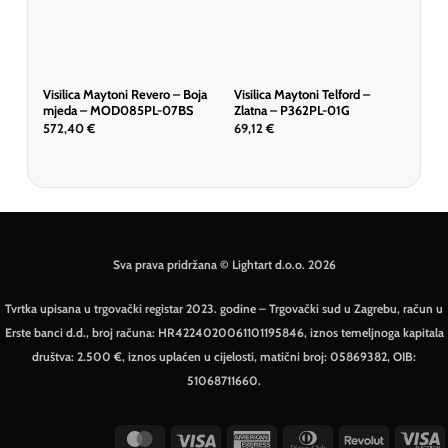
Visilica Maytoni Revero – Boja
Visilica Maytoni Telford –
Visi
mjeda – MOD085PL-07BS
Zlatna – P362PL-01G
mje
572,40
€
69,12
€
859
Sva prava pridržana © Lightart d.o.o. 2026
Tvrtka upisana u trgovački registar 2023. godine – Trgovački sud u Zagrebu, račun u
Erste banci d.d., broj računa: HR4224020061101195846, iznos temeljnoga kapitala
društva: 2.500 €, iznos uplaćen u cijelosti, matični broj: 05869382, OIB:
51068711660.
MasterCard
Visa
American
Dinners
Revolut
V