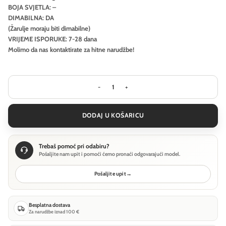
BOJA SVJETLA: –
DIMABILNA: DA
(Žarulje moraju biti dimabilne)
VRIJEME ISPORUKE: 7-28 dana
Molimo da nas kontaktirate za hitne narudžbe!
Visilica Ideal Lux OZ SP D60 DALI - Bi
DODAJ U KOŠARICU
Trebaš pomoć pri odabiru?
Pošaljite nam upit i pomoći ćemo pronaći odgovarajući model.
Pošaljite upit
→
Besplatna dostava
Za narudžbe iznad 100 €