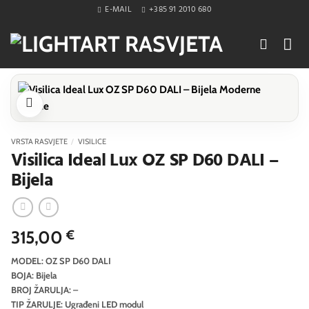
Skip
E-MAIL
+385 91 2010 680
to
content
VRSTA RASVJETE
/
VISILICE
Visilica Ideal Lux OZ SP D60 DALI –
Bijela
315,00
€
MODEL: OZ SP D60 DALI
BOJA: Bijela
BROJ ŽARULJA: –
TIP ŽARULJE: Ugrađeni LED modul