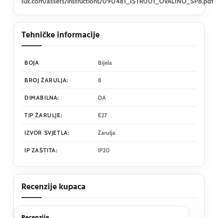
lux.com/assets/instructions/090481_ISTR001_OVALINO_SP8.pdf
Tehničke informacije
BOJA
Bijela
BROJ ŽARULJA:
8
DIMABILNA:
DA
TIP ŽARULJE:
E27
IZVOR SVJETLA:
Žarulja
IP ZAŠTITA:
IP20
Recenzije kupaca
Recenzije