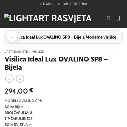
Skip
E-MAIL
+385 91 2010 680
to
content
VRSTA RASVJETE
/
VISILICE
Visilica Ideal Lux OVALINO SP8 –
Bijela
294,00
€
MODEL: OVALINO SP8
BOJA: Bijela
BROJ ŽARULJA: 8
TIP ŽARULJE: E27
BOJA SVJETLA: –