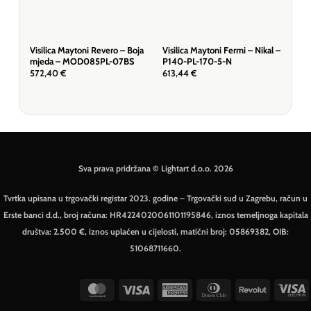
Visilica Maytoni Revero – Boja
Visilica Maytoni Fermi – Nikal –
Visi
mjeda – MOD085PL-07BS
P140-PL-170-5-N
P14
572,40
€
613,44
€
89,
Sva prava pridržana © Lightart d.o.o. 2026
Tvrtka upisana u trgovački registar 2023. godine – Trgovački sud u Zagrebu, račun u
Erste banci d.d., broj računa: HR4224020061101195846, iznos temeljnoga kapitala
društva: 2.500 €, iznos uplaćen u cijelosti, matični broj: 05869382, OIB:
51068711660.
MasterCard
Visa
American
Dinners
Revolut
V
Express
Club
E