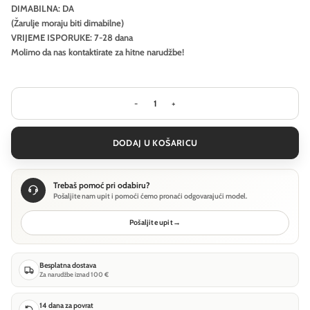
DIMABILNA: DA
(Žarulje moraju biti dimabilne)
VRIJEME ISPORUKE: 7-28 dana
Molimo da nas kontaktirate za hitne narudžbe!
Visilica Ideal Lux OVALINO SP8 - Bijel
DODAJ U KOŠARICU
Trebaš pomoć pri odabiru?
Pošaljite nam upit i pomoći ćemo pronaći odgovarajući model.
Pošaljite upit
→
Besplatna dostava
Za narudžbe iznad 100 €
14 dana za povrat