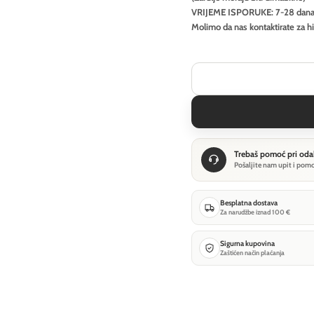
VRIJEME ISPORUKE: 7-28 dan
Molimo da nas kontaktirate za h
Trebaš pomoć pri oda
Pošaljite nam upit i pom
Besplatna dostava
Za narudžbe iznad 100 €
Sigurna kupovina
Zaštićen način plaćanja