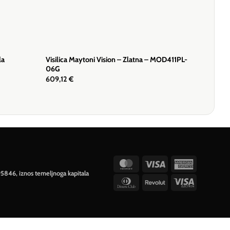
Visilica Maytoni Vision – Zlatna – MOD411PL-
la
06G
609,12
€
MasterCard
Visa
American
95846, iznos temeljnoga kapitala
Express
Dinners
Revolut
Visa
Club
Electron