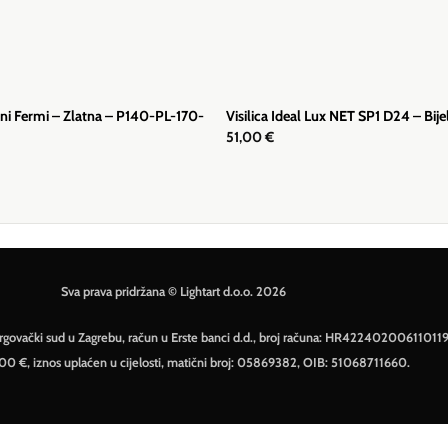
oni Fermi – Zlatna – P140-PL-170-
Visilica Ideal Lux NET SP1 D24 – Bije
51,00
€
Sva prava pridržana © Lightart d.o.o. 2026
– Trgovački sud u Zagrebu, račun u Erste banci d.d., broj računa: HR42240200611011
500 €, iznos uplaćen u cijelosti, matični broj: 05869382, OIB: 51068711660.