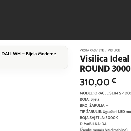
VRSTA RASVJETE
/
VISILICE
Visilica Ide
ROUND 3000K
310,00
€
MODEL: ORACLE SLIM SP D
BOJA: Bijela
BROJ ŽARULJA: –
TIP ŽARULJE: Ugrađeni LED mo
BOJA SVJETLA: 3000K
DIMABILNA: DA
(Žarulje moraju biti dimabilne)