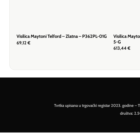
Visilica Mayt
Visilica Maytoni Telford – Zlatna – P362PL-01G
5-G
69,12
€
613,44
€
Tvrtka upisana u trgovački registar 2023. godine 
društva: 2.