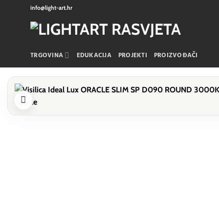
Skip
info@light-art.hr
to
content
TRGOVINA
EDUKACIJA
PROJEKTI
PROIZVOĐAČI