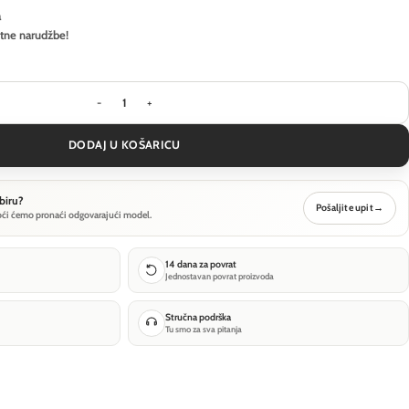
a
itne narudžbe!
Visilica Ideal Lux ORACLE SLIM SP D090 ROUND 3
DODAJ U KOŠARICU
biru?
Pošaljite upit
→
oći ćemo pronaći odgovarajući model.
14 dana za povrat
Jednostavan povrat proizvoda
Stručna podrška
Tu smo za sva pitanja