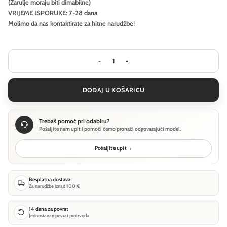
(Žarulje moraju biti dimabilne)
VRIJEME ISPORUKE: 7-28 dana
Molimo da nas kontaktirate za hitne narudžbe!
Visilica Ideal Lux OIL-1 SP1 - Beton ko
DODAJ U KOŠARICU
Trebaš pomoć pri odabiru?
Pošaljite nam upit i pomoći ćemo pronaći odgovarajući model.
Pošaljite upit
→
Besplatna dostava
Za narudžbe iznad 100 €
14 dana za povrat
Jednostavan povrat proizvoda