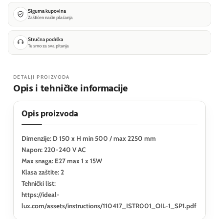
Sigurna kupovina
Zaštićen način plaćanja
Stručna podrška
Tu smo za sva pitanja
DETALJI PROIZVODA
Opis i tehničke informacije
Opis proizvoda
Dimenzije: D 150 x H min 500 / max 2250 mm
Napon: 220-240 V AC
Max snaga: E27 max 1 x 15W
Klasa zaštite: 2
Tehnički list:
https://ideal-
lux.com/assets/instructions/110417_ISTR001_OIL-1_SP1.pdf