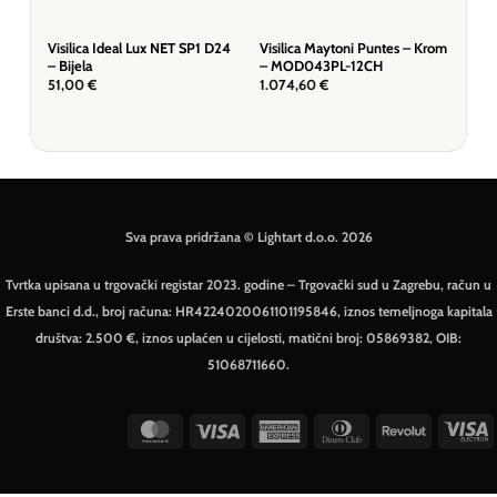
Visilica Ideal Lux NET SP1 D24
Visilica Maytoni Puntes – Krom
Visi
– Bijela
– MOD043PL-12CH
P14
51,00
€
1.074,60
€
613
Sva prava pridržana © Lightart d.o.o. 2026
Tvrtka upisana u trgovački registar 2023. godine – Trgovački sud u Zagrebu, račun u
Erste banci d.d., broj računa: HR4224020061101195846, iznos temeljnoga kapitala
društva: 2.500 €, iznos uplaćen u cijelosti, matični broj: 05869382, OIB:
51068711660.
MasterCard
Visa
American
Dinners
Revolut
V
Express
Club
E