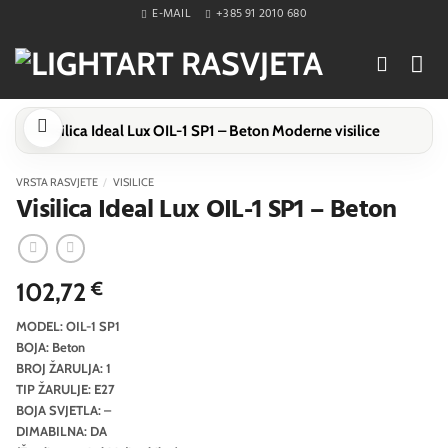
Skip
E-MAIL
+385 91 2010 680
to
content
VRSTA RASVJETE
/
VISILICE
Visilica Ideal Lux OIL-1 SP1 – Beton
102,72
€
MODEL: OIL-1 SP1
BOJA: Beton
BROJ ŽARULJA: 1
TIP ŽARULJE: E27
BOJA SVJETLA: –
DIMABILNA: DA