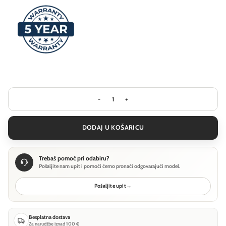
Visilica Ideal Lux OFFICE SP 4000K WH
DODAJ U KOŠARICU
Trebaš pomoć pri odabiru?
Pošaljite nam upit i pomoći ćemo pronaći odgovarajući model.
Pošaljite upit
→
Besplatna dostava
Za narudžbe iznad 100 €