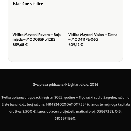
Visilica Maytoni Revero – Boja
Visilica Maytoni Vision – Zlatna
Visi
mjeda – MOD085PL-12BS
– MOD411PL-06G
– P
859,68
€
609,12
€
157
Sva prava pridržana © Lightart d.o.o. 2026
Tvrtka upisana u trgovački registar 2023. godine – Trgovački sud u Zagrebu, račun u
Erste banci d.d., broj računa: HR4224020061101195846, iznos temeljnoga kapitala
društva: 2.500 €, iznos uplaćen u cijelosti, matični broj: 05869382, OIB:
51068711660.