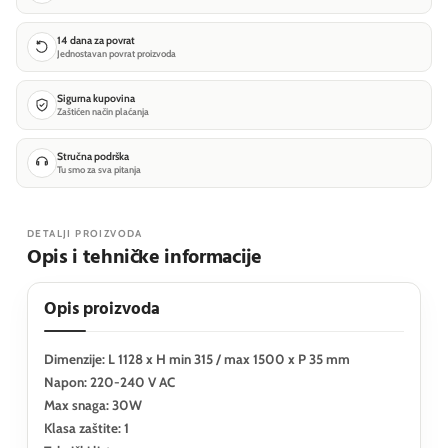
14 dana za povrat
Jednostavan povrat proizvoda
Sigurna kupovina
Zaštićen način plaćanja
Stručna podrška
Tu smo za sva pitanja
DETALJI PROIZVODA
Opis i tehničke informacije
Opis proizvoda
Dimenzije: L 1128 x H min 315 / max 1500 x P 35 mm
Napon: 220-240 V AC
Max snaga: 30W
Klasa zaštite: 1