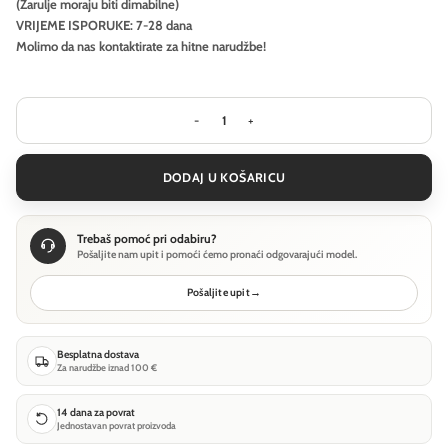
(Žarulje moraju biti dimabilne)
VRIJEME ISPORUKE: 7-28 dana
Molimo da nas kontaktirate za hitne narudžbe!
Visilica Ideal Lux NODI SP9 - Bijela ko
DODAJ U KOŠARICU
Trebaš pomoć pri odabiru?
Pošaljite nam upit i pomoći ćemo pronaći odgovarajući model.
Pošaljite upit
→
Besplatna dostava
Za narudžbe iznad 100 €
14 dana za povrat
Jednostavan povrat proizvoda