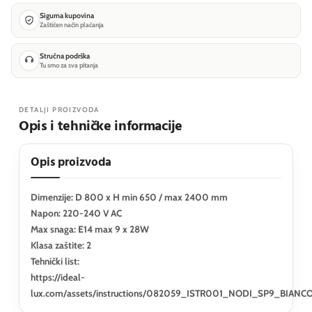
Sigurna kupovina
Zaštićen način plaćanja
Stručna podrška
Tu smo za sva pitanja
DETALJI PROIZVODA
Opis i tehničke informacije
Opis proizvoda
Dimenzije: D 800 x H min 650 / max 2400 mm
Napon: 220-240 V AC
Max snaga: E14 max 9 x 28W
Klasa zaštite: 2
Tehnički list:
https://ideal-
lux.com/assets/instructions/082059_ISTR001_NODI_SP9_BIANCO