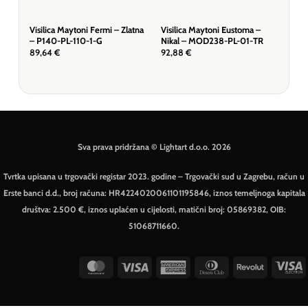
Visilica Maytoni Fermi – Zlatna
Visilica Maytoni Eustoma –
Visi
– P140-PL-110-1-G
Nikal – MOD238-PL-01-TR
Bij
89,64
€
92,88
€
57,
Sva prava pridržana © Lightart d.o.o. 2026
Tvrtka upisana u trgovački registar 2023. godine – Trgovački sud u Zagrebu, račun u
Erste banci d.d., broj računa: HR4224020061101195846, iznos temeljnoga kapitala
društva: 2.500 €, iznos uplaćen u cijelosti, matični broj: 05869382, OIB:
51068711660.
MasterCard
Visa
American
Dinners
Revolut
V
Express
Club
E