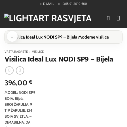
Skip
E-MAIL
+385 91 2010 680
to
content
VRSTA RASVJETE
/
VISILICE
Visilica Ideal Lux NODI SP9 – Bijela
396,00
€
MODEL: NODI SP9
BOJA: Bijela
BROJ ŽARULJA: 9
TIP ŽARULJE: E14
BOJA SVJETLA: –
DIMABILNA: DA