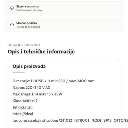
Sigurna kupovina
Zaštićen način plaćanja
Stručna podrška
Tu smo za sva pitanja
DETALJI PROIZVODA
Opis i tehničke informacije
Opis proizvoda
Dimenzije: D 1050 x H min 830 / max 2400 mm
Napon: 220-240 V AC
Max snaga: E14 max 15 x 28W
Klasa zaštite: 2
Tehnički list:
https://ideal-
lux.com/assets/instructions/241012_ISTR001_NODI_SP15_OTTONE