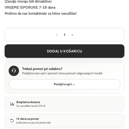
(Žarulje moraju biti dimabilne)
VRIJEME ISPORUKE: 7-28 dana
Molimo da nas kontaktirate za hitne narudžbe!
Visilica Ideal Lux NODI SP15 - Mjed ko
DODAJ U KOŠARICU
Trebaš pomoć pri odabiru?
Pošaljite nam upit i pomoći ćemo pronaći odgovarajući model.
Pošaljite upit
→
Besplatna dostava
Za narudžbe iznad 100 €
14 dana za povrat
Jednostavan povrat proizvoda