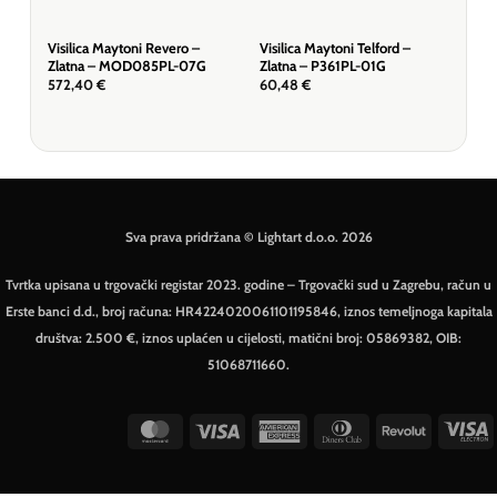
Visilica Maytoni Revero –
Visilica Maytoni Telford –
Visi
Zlatna – MOD085PL-07G
Zlatna – P361PL-01G
Bij
572,40
€
60,48
€
57,
Sva prava pridržana © Lightart d.o.o. 2026
Tvrtka upisana u trgovački registar 2023. godine – Trgovački sud u Zagrebu, račun u
Erste banci d.d., broj računa: HR4224020061101195846, iznos temeljnoga kapitala
društva: 2.500 €, iznos uplaćen u cijelosti, matični broj: 05869382, OIB:
51068711660.
MasterCard
Visa
American
Dinners
Revolut
V
Express
Club
E