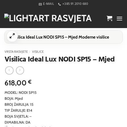
Skip
E-MAIL
+385 91 2010 680
to
content
VRSTA RASVJETE
/
VISILICE
Visilica Ideal Lux NODI SP15 – Mjed
618,00
€
MODEL: NODI SP15
BOJA: Mjed
BROJ ŽARULJA: 15
TIP ŽARULJE: E14
BOJA SVJETLA: –
DIMABILNA: DA