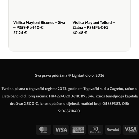
Visilica Maytoni Bicones – Siva
Visilica Maytoni Telford –
Visi
– P359-PL-140-C
Zlatna – P361PL-01G
Zla
57,24
€
60,48
€
572
Sva prava pridržana © Lightart d.o.o. 2026
Tvrtka upisana u trgovački registar 2023. godine – Trgovački sud u Zagrebu, račun u
Erste banci d.d., broj računa: HR4224020061101195846, iznos temeljnoga kapitala
društva: 2.500 €, iznos uplaćen u cijelosti, matični broj: 05869382, OIB:
51068711660.
MasterCard
Visa
American
Dinners
Revolut
V
Express
Club
E