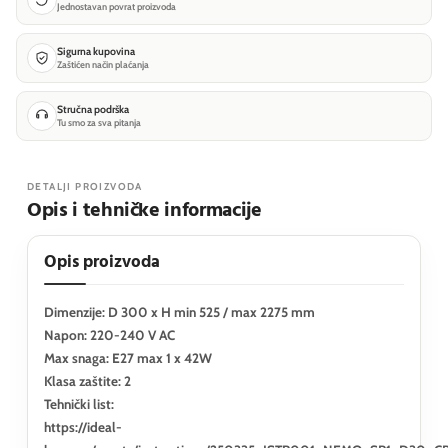
Jednostavan povrat proizvoda
Sigurna kupovina
Zaštićen način plaćanja
Stručna podrška
Tu smo za sva pitanja
DETALJI PROIZVODA
Opis i tehničke informacije
Opis proizvoda
Dimenzije: D 300 x H min 525 / max 2275 mm
Napon: 220-240 V AC
Max snaga: E27 max 1 x 42W
Klasa zaštite: 2
Tehnički list:
https://ideal-