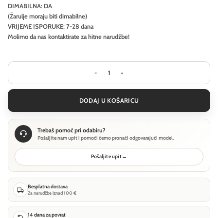
DIMABILNA: DA
(Žarulje moraju biti dimabilne)
VRIJEME ISPORUKE: 7-28 dana
Molimo da nas kontaktirate za hitne narudžbe!
Visilica Ideal Lux NEMO SP1 D30 - Kr
DODAJ U KOŠARICU
Trebaš pomoć pri odabiru?
Pošaljite nam upit i pomoći ćemo pronaći odgovarajući model.
Pošaljite upit
→
Besplatna dostava
Za narudžbe iznad 100 €
14 dana za povrat