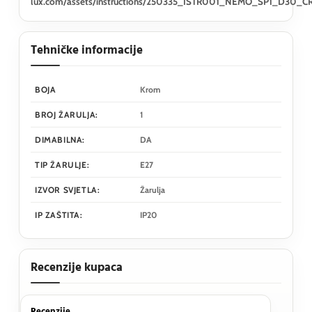
lux.com/assets/instructions/250335_ISTR001_NEMO_SP1_D30_
Tehničke informacije
BOJA
Krom
BROJ ŽARULJA:
1
DIMABILNA:
DA
TIP ŽARULJE:
E27
IZVOR SVJETLA:
Žarulja
IP ZAŠTITA:
IP20
Recenzije kupaca
Recenzije