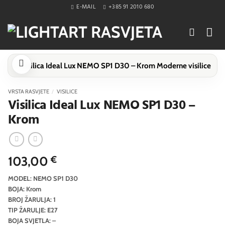
Skip
E-MAIL
+385 91 2010 680
to
content
VRSTA RASVJETE
/
VISILICE
Visilica Ideal Lux NEMO SP1 D30 –
Krom
103,00
€
MODEL: NEMO SP1 D30
BOJA: Krom
BROJ ŽARULJA: 1
TIP ŽARULJE: E27
BOJA SVJETLA: –