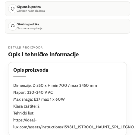
Sigurna kupovina
Zaštićen način plaćanja
Stručna podrška
Tu smo za sva pitanja
DETALJI PROIZVODA
Opis i tehničke informacije
Opis proizvoda
Dimenzije: D 350 x H min 700 / max 2450 mm
Napon: 220-240 V AC
Max snaga: E27 max 1 x 60W
Klasa zaštite: 2
Tehnički list:
https://ideal-
lux.com/assets/instructions/159812_ISTR001_HAUNT_SP1_LEGNO.