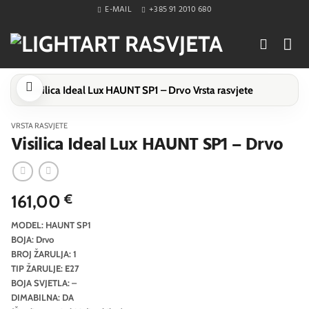
Skip
E-MAIL
+385 91 2010 680
to
content
VRSTA RASVJETE
Visilica Ideal Lux HAUNT SP1 – Drvo
161,00
€
MODEL: HAUNT SP1
BOJA: Drvo
BROJ ŽARULJA: 1
TIP ŽARULJE: E27
BOJA SVJETLA: –
DIMABILNA: DA