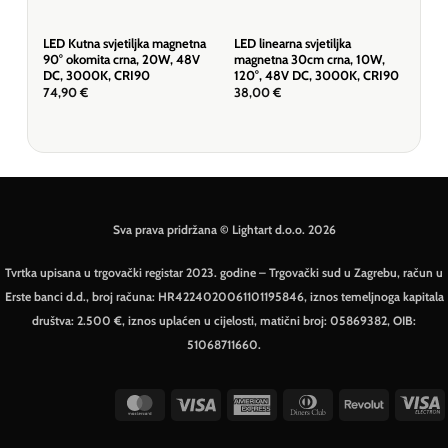
LED Kutna svjetiljka magnetna
LED linearna svjetiljka
LED 
90° okomita crna, 20W, 48V
magnetna 30cm crna, 10W,
90° 
DC, 3000K, CRI90
120°, 48V DC, 3000K, CRI90
48V
74,90
€
38,00
€
68,
Sva prava pridržana © Lightart d.o.o. 2026
Tvrtka upisana u trgovački registar 2023. godine – Trgovački sud u Zagrebu, račun u
Erste banci d.d., broj računa: HR4224020061101195846, iznos temeljnoga kapitala
društva: 2.500 €, iznos uplaćen u cijelosti, matični broj: 05869382, OIB:
51068711660.
MasterCard
Visa
American
Dinners
Revolut
V
Express
Club
E