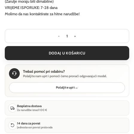
(Žarulje moraju biti dimabilne)
VRIJEME ISPORUKE: 7-28 dana
Molimo da nas kontaktirate za hitne narudžbe!
Visilica Ideal Lux HAUNT SP1 - Drvo k
DODAJ U KOŠARICU
Trebaš pomoć pri odabiru?
Pošaljite nam upit i pomoći ćemo pronaći odgovarajući model.
Pošaljite upit
→
Besplatna dostava
Za narudžbe iznad 100 €
14 dana za povrat
Jednostavan povrat proizvoda