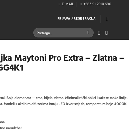
E-MAIL
+385 91 2010 680
PRIJAVA / REGISTRACIJA
Pretraži:
ljka Maytoni Pro Extra – Zlatna –
6G4K1
. Boje elemenata — crna, bijela, zlatna. Minimalistički oblici i sažete tanke linije.
ja. Modeli s akrilnim difuzorima imaju LED izvor svjetla, temperatura boje 4000K.
ana
itne narudzbe!