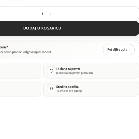
Viseća svjetiljka Maytoni Pro Extra - Zlatna - MO
DODAJ U KOŠARICU
biru?
Pošaljite upit
→
oći ćemo pronaći odgovarajući model.
14 dana za povrat
Jednostavan povrat proizvoda
Stručna podrška
Tu smo za sva pitanja