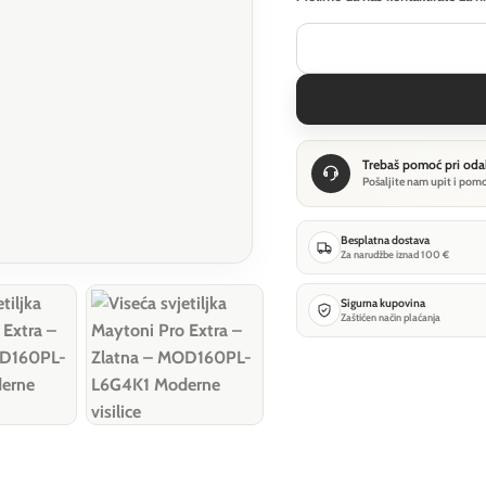
Trebaš pomoć pri oda
Pošaljite nam upit i pom
Besplatna dostava
Za narudžbe iznad 100 €
Sigurna kupovina
Zaštićen način plaćanja