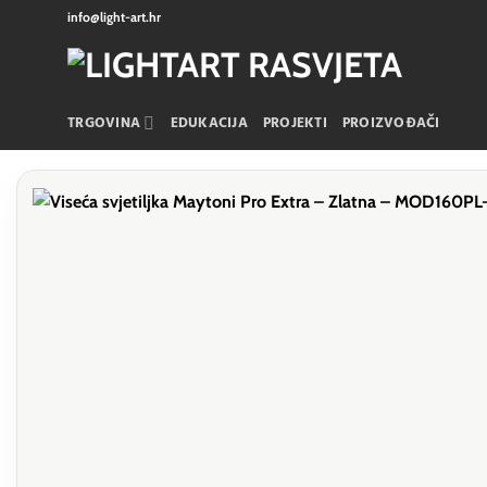
Skip
info@light-art.hr
to
content
TRGOVINA
EDUKACIJA
PROJEKTI
PROIZVOĐAČI