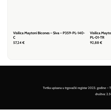
Visilica Maytoni Bicones – Siva – P359-PL-140-
Visilica May
C
PL-01-TR
57,24
€
92,88
€
Tvrtka upisana u trgovački registar 2023. godine 
društva: 2.