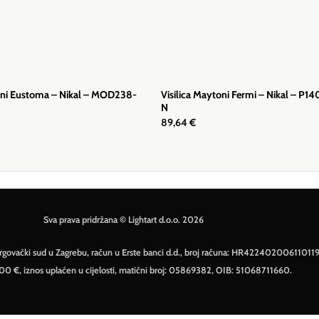
toni Eustoma – Nikal – MOD238-
Visilica Maytoni Fermi – Nikal – P1
N
89,64
€
Sva prava pridržana © Lightart d.o.o. 2026
– Trgovački sud u Zagrebu, račun u Erste banci d.d., broj računa: HR42240200611011
500 €, iznos uplaćen u cijelosti, matični broj: 05869382, OIB: 51068711660.