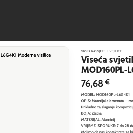
VRSTA RASVJETE
/
VISILICE
Viseća svjeti
MOD160PL-L
76,68
€
MODEL: MOD160PL-L6G4K1
OPIS: Materijal elemenata — metal
Prikladno za slaganje kompozici
BOJA: Zlatna
MATERIJAL: Aluminij
VRIJEME ISPORUKE: 7 do 28 d
Molimo da nas kontaktirate za h