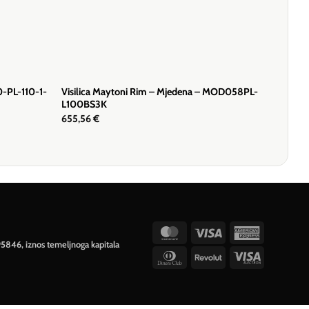
40-PL-110-1-
Visilica Maytoni Rim – Mjedena – MOD058PL-
L100BS3K
655,56
€
MasterCard
Visa
American
95846, iznos temeljnoga kapitala
Express
Dinners
Revolut
Visa
Club
Electron