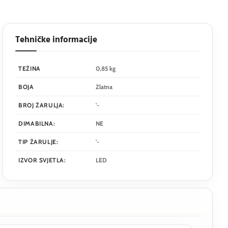
Tehničke informacije
TEŽINA
0,85 kg
BOJA
Zlatna
BROJ ŽARULJA:
'-
DIMABILNA:
NE
TIP ŽARULJE:
'-
IZVOR SVJETLA:
LED