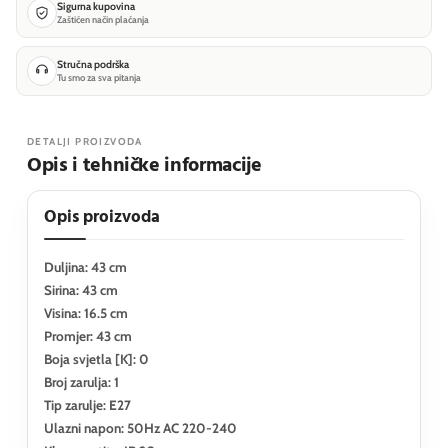
Sigurna kupovina
Zaštićen način plaćanja
Stručna podrška
Tu smo za sva pitanja
DETALJI PROIZVODA
Opis i tehničke informacije
Opis proizvoda
Duljina: 43 cm
Sirina: 43 cm
Visina: 16.5 cm
Promjer: 43 cm
Boja svjetla [K]: 0
Broj zarulja: 1
Tip zarulje: E27
Ulazni napon: 50Hz AC 220-240