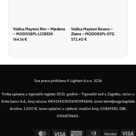
Visilica Maytoni Rim – Mjedena
Visilica Maytoni Revero –
Visi
– MOD058PL-L22BS3K
Zlatna – MOD085PL-07G
– Bi
164,16
€
572,40
€
51,
Sva prava pridržana © Lightart d.o.o. 2026
Tvrtka upisana u trgovački registar 2023. godine – Trgovački sud u Zagrebu, račun u
Erste banci d.d., broj računa: HR4224020061101195846, iznos temeljnoga kapitala
društva: 2.500 €, iznos uplaćen u cijelosti, matični broj: 05869382, OIB:
51068711660.
MasterCard
Visa
American
Dinners
Revolut
V