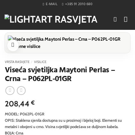
Skip
E-MAIL
+385 91 2010 680
to
content
VRSTA RASVJETE
/
VISILICE
Viseća svjetiljka Maytoni Perlas –
Crna – P062PL-01GR
208,44
€
MODEL: P062PL-01GR
OPIS: Staklena sjenila dostupna su u prozirnoj i bijeloj boji. Elementi su
metalni i obojeni u crno. Visina svjetiljki podešava se duljinom kabela.
BOJA: Crna