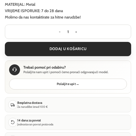
MATERIJAL: Metal
VRIJEME ISPORUKE: 7 do 28 dana
Molimo da nas kontaktirate za hitne narudzbe!
Viseća svjetiljka Maytoni Perlas - Cr
DODAJ U KOŠARICU
Trebaš pomoć pri odabiru?
Pošaljite nam upit i pomoći ćemo pronaći odgovarajući model.
Pošaljite upit
→
Besplatna dostava
Za narudžbe iznad 100 €
14 dana za povrat
Jednostavan povrat proizvoda