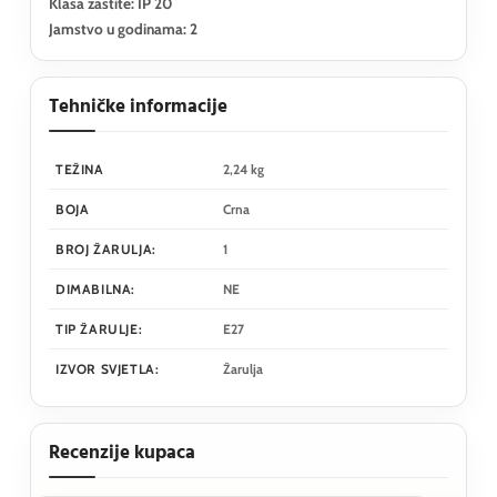
Klasa zastite: IP 20
Jamstvo u godinama: 2
Tehničke informacije
TEŽINA
2,24 kg
BOJA
Crna
BROJ ŽARULJA:
1
DIMABILNA:
NE
TIP ŽARULJE:
E27
IZVOR SVJETLA:
Žarulja
Recenzije kupaca