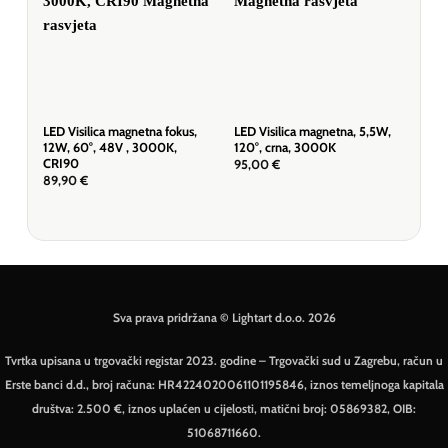
LED Visilica magnetna fokus,
LED Visilica magnetna, 5,5W,
LED 
12W, 60°, 48V , 3000K,
120°, crna, 3000K
90°
CRI90
DC,
95,00
€
89,90
€
74,
Sva prava pridržana © Lightart d.o.o. 2026
Tvrtka upisana u trgovački registar 2023. godine – Trgovački sud u Zagrebu, račun u
Erste banci d.d., broj računa: HR4224020061101195846, iznos temeljnoga kapitala
društva: 2.500 €, iznos uplaćen u cijelosti, matični broj: 05869382, OIB:
51068711660.