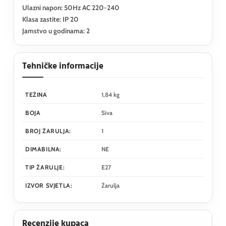
Ulazni napon: 50Hz AC 220-240
Klasa zastite: IP 20
Jamstvo u godinama: 2
Tehničke informacije
TEŽINA
1,84 kg
BOJA
Siva
BROJ ŽARULJA:
1
DIMABILNA:
NE
TIP ŽARULJE:
E27
IZVOR SVJETLA:
Žarulja
Recenzije kupaca