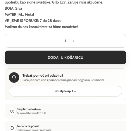
upotrebu kao zidne svjetiljke. Grlo E27. Žarulje nisu uključene.
BOJA: Siva
MATERIJAL: Metal
VRIJEME ISPORUKE: 7 do 28 dana
Molimo da nas kontaktirate za hitne narudzbe!
Viseća svjetiljka Maytoni Basic color
DODAJ U KOŠARICU
Trebaš pomoć pri odabiru?
Pošaljite nam upit i pomoći ćemo pronaći odgovarajući model.
Pošaljite upit
→
Besplatna dostava
Za narudžbe iznad 100 €
14 dana za povrat
Jednostavan povrat proizvoda