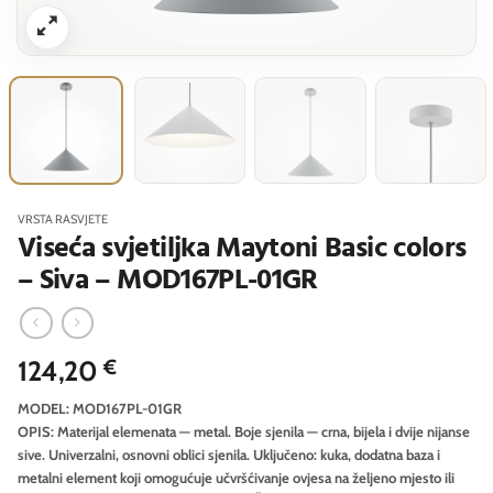
VRSTA RASVJETE
Viseća svjetiljka Maytoni Basic colors
– Siva – MOD167PL-01GR
124,20
€
MODEL: MOD167PL-01GR
OPIS: Materijal elemenata — metal. Boje sjenila — crna, bijela i dvije nijanse
sive. Univerzalni, osnovni oblici sjenila. Uključeno: kuka, dodatna baza i
metalni element koji omogućuje učvršćivanje ovjesa na željeno mjesto ili