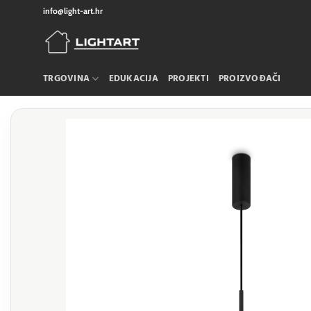
Skip
info@light-art.hr
to
content
TRGOVINA
EDUKACIJA
PROJEKTI
PROIZVOĐAČI