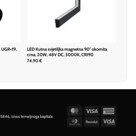
, UGR<19,
LED Kutna svjetiljka magnetna 90° okomita
crna, 20W, 48V DC, 3000K, CRI90
74,90
€
MasterCard
Visa
American
95846, iznos temeljnoga kapitala
Express
Dinners
Revolut
Visa
Club
Electron