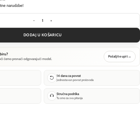
itne narudzbe!
Viseća svjetiljka Maytoni Bangkok - Crna - MOD185
DODAJ U KOŠARICU
biru?
Pošaljite upit
→
oći ćemo pronaći odgovarajući model.
14 dana za povrat
Jednostavan povrat proizvoda
Stručna podrška
Tu smo za sva pitanja