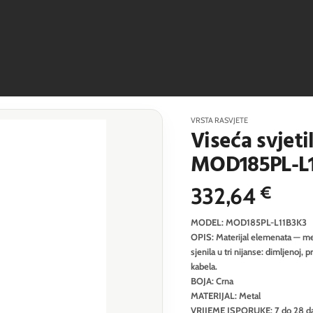
VRSTA RASVJETE
Viseća svjet
MOD185PL-L
332,64
€
MODEL: MOD185PL-L11B3K3
OPIS: Materijal elemenata — meta
sjenila u tri nijanse: dimljenoj,
kabela.
BOJA: Crna
MATERIJAL: Metal
VRIJEME ISPORUKE: 7 do 28 d