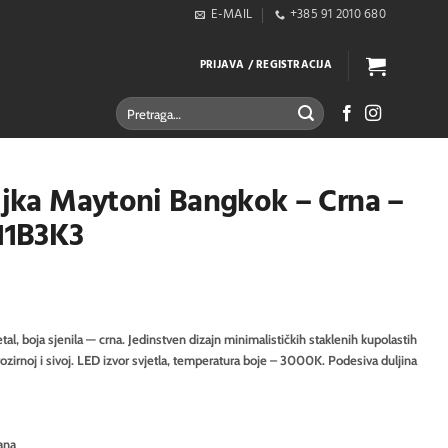
E-MAIL
+385 91 2010 680
PRIJAVA / REGISTRACIJA
Pretraži:
iljka Maytoni Bangkok – Crna –
11B3K3
l, boja sjenila — crna. Jedinstven dizajn minimalističkih staklenih kupolastih
 prozirnoj i sivoj. LED izvor svjetla, temperatura boje – 3000K. Podesiva duljina
ana