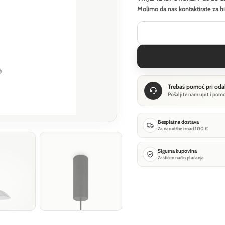
Molimo da nas kontaktirate za h
Trebaš pomoć pri oda
Pošaljite nam upit i pom
Besplatna dostava
Za narudžbe iznad 100 €
Sigurna kupovina
Zaštićen način plaćanja