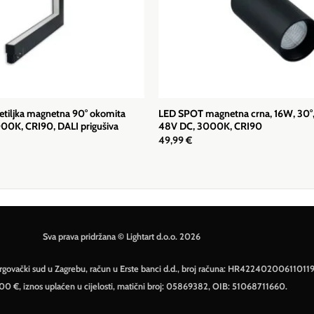
etiljka magnetna 90° okomita
LED SPOT magnetna crna, 16W, 30°
00K, CRI90, DALI prigušiva
48V DC, 3000K, CRI90
49,99
€
Sva prava pridržana © Lightart d.o.o. 2026
– Trgovački sud u Zagrebu, račun u Erste banci d.d., broj računa: HR42240200611011
500 €, iznos uplaćen u cijelosti, matični broj: 05869382, OIB: 51068711660.