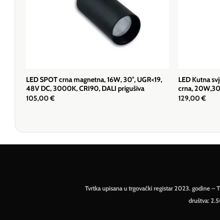
LED SPOT crna magnetna, 16W, 30°, UGR<19,
LED Kutna svj
48V DC, 3000K, CRI90, DALI prigušiva
crna, 20W,30
105,00
€
129,00
€
Tvrtka upisana u trgovački registar 2023. godine 
društva: 2.