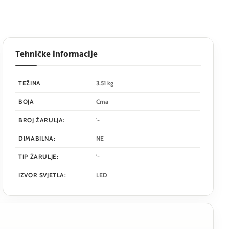
Tehničke informacije
TEŽINA
3,51 kg
BOJA
Crna
BROJ ŽARULJA:
'-
DIMABILNA:
NE
TIP ŽARULJE:
'-
IZVOR SVJETLA:
LED