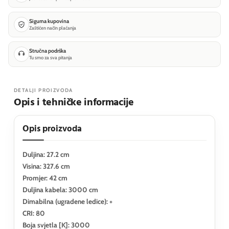
Sigurna kupovina
Zaštićen način plaćanja
Stručna podrška
Tu smo za sva pitanja
DETALJI PROIZVODA
Opis i tehničke informacije
Opis proizvoda
Duljina: 27.2 cm
Visina: 327.6 cm
Promjer: 42 cm
Duljina kabela: 3000 cm
Dimabilna (ugradene ledice): +
CRI: 80
Boja svjetla [K]: 3000