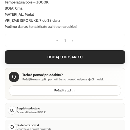
Temperatura boje – 3000K.
BOJA: Crna
MATERIJAL: Metal
VRIJEME ISPORUKE: 7 do 28 dana
Molimo da nas kontaktirate za hitne narudzbe!
Viseća svjetiljka Maytoni Ambience 
DODAJ U KOŠARICU
Trebaš pomoć pri odabiru?
Pošaljite nam upit i pomoći ćemo pronaći odgovarajući model.
Pošaljite upit
→
Besplatna dostava
Za narudžbe iznad 100 €
14 dana za povrat
Jednostavan povrat proizvoda