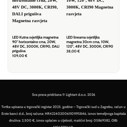
LED Kutna svjetiljka magnetna
LED linearna svjetiljka
LED
90° horizontalno crna, 20W,
magnetna 30cm crna, 10W,
crn
48V DC, 3000K, CRI90, DALI
120°, 48V DC, 3000K, CRI90
DALI
prigušiva
38,00
€
85,
109,00
€
Sva prava pridržana © Lightart d.o.o. 2026
Tvrtka upisana u trgovački registar 2023. godine – Trgovački sud u Zagrebu, račun u
Erste banci d.d., broj računa: HR4224020061101195846, iznos temeljnoga kapitala
društva: 2.500 €, iznos uplaćen u cijelosti, matični broj: 05869382, OIB: