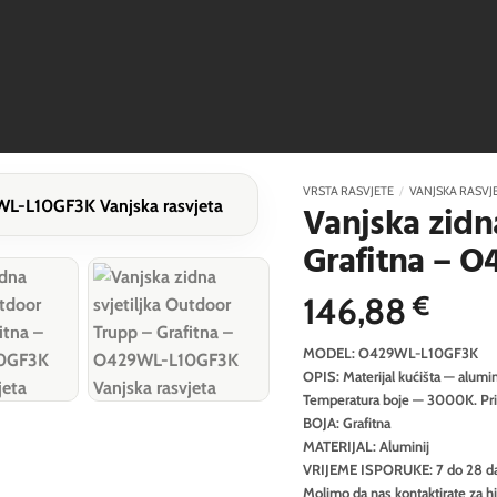
VRSTA RASVJETE
/
VANJSKA RASVJ
Vanjska zidn
Grafitna – 
146,88
€
MODEL: O429WL-L10GF3K
OPIS: Materijal kućišta — aluminij
Temperatura boje — 3000K. Prikla
BOJA: Grafitna
MATERIJAL: Aluminij
VRIJEME ISPORUKE: 7 do 28 d
Molimo da nas kontaktirate za h