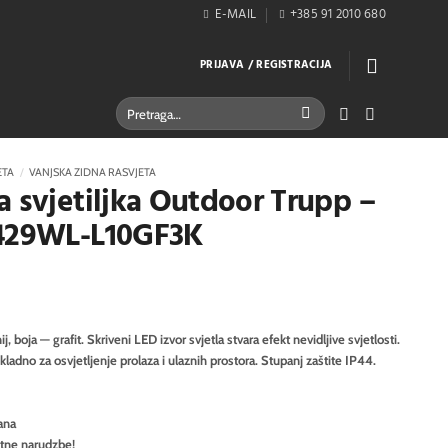
E-MAIL
+385 91 2010 680
PRIJAVA / REGISTRACIJA
Pretraži:
ETA
/
VANJSKA ZIDNA RASVJETA
a svjetiljka Outdoor Trupp –
O429WL-L10GF3K
, boja — grafit. Skriveni LED izvor svjetla stvara efekt nevidljive svjetlosti.
dno za osvjetljenje prolaza i ulaznih prostora. Stupanj zaštite IP44.
ana
itne narudzbe!