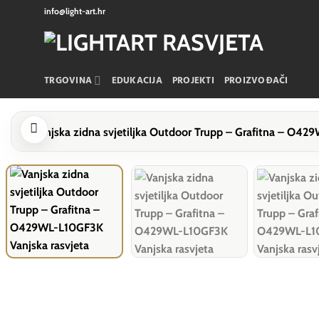
Skip
info@light-art.hr
to
content
TRGOVINA
EDUKACIJA
PROJEKTI
PROIZVOĐAČI