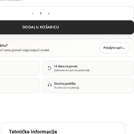
Vanjska zidna svjetiljka Outdoor Trupp - Grafitna
DODAJ U KOŠARICU
biru?
Pošaljite upit
→
oći ćemo pronaći odgovarajući model.
14 dana za povrat
Jednostavan povrat proizvoda
Stručna podrška
Tu smo za sva pitanja
Tehničke informacije