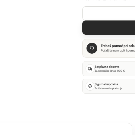
Trebaš pomoć pri oda
Pošaljite nam upit i pom
Besplatna dostava
Za narudžbe iznad 100 €
Sigurna kupovina
Zaštićen način plaćanja