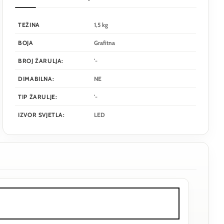
TEŽINA
1,5 kg
BOJA
Grafitna
BROJ ŽARULJA:
'-
DIMABILNA:
NE
TIP ŽARULJE:
'-
IZVOR SVJETLA:
LED