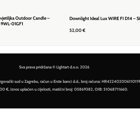
svjetiljka Outdoor Candle –
Downlight Ideal Lux WIRE FI D14 – S
449WL-01GF1
52,00
€
Sva prava pridržana © Lightart d.o.o. 2026
– Trgovački sud u Zagrebu, račun u Erste banci d.d., broj računa: HR42240200611011
500 €, iznos uplaćen u cijelosti, matični broj: 05869382, OIB: 51068711660.