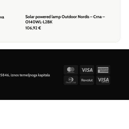
Solar powered lamp Outdoor Nordis – Crna –
iva
O140WL-L2BK
106,92
€
MasterCard
Visa
American
95846, iznos temeljnoga kapitala
Express
Dinners
Revolut
Visa
Club
Electron