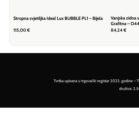
Vanjska zidna 
Stropna svjetiljka Ideal Lux BUBBLE PL1 – Bijela
Grafitna – O
115,00
€
84,24
€
Tvrtka upisana u trgovački registar 2023. godine 
društva: 2.