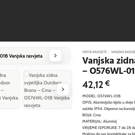
VRSTA RASVJETE
/
VANJSKA RASVJ
Vanjska zidn
– O576WL-0
42,12
€
MODEL: O576WL-01B
OPIS: Aluminijsko tijelo u dvije 
zaštite IP54. Otporno na koroziju
BOJA: Crna
MATERIJAL: Aluminij
VRIJEME ISPORUKE: 7 do 28 d
Molimo da nas kontaktirate za h