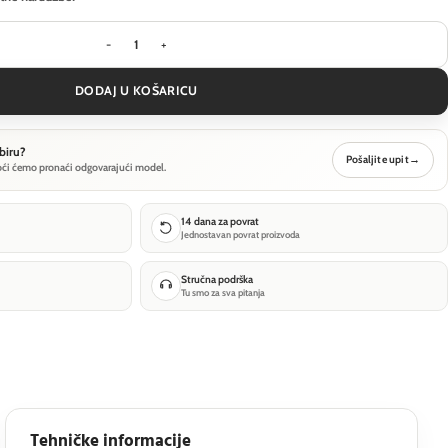
Vanjska zidna svjetiljka Outdoor Bronx - Crna - O
DODAJ U KOŠARICU
biru?
Pošaljite upit
→
oći ćemo pronaći odgovarajući model.
14 dana za povrat
Jednostavan povrat proizvoda
Stručna podrška
Tu smo za sva pitanja
Tehničke informacije