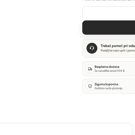
Trebaš pomoć pri oda
Pošaljite nam upit i pom
Besplatna dostava
Za narudžbe iznad 100 €
Sigurna kupovina
Zaštićen način plaćanja