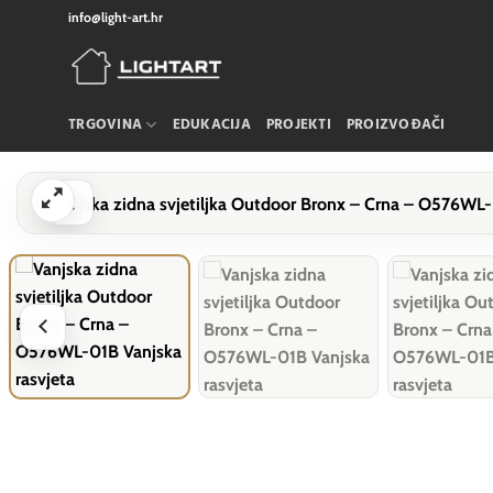
Skip
info@light-art.hr
to
content
TRGOVINA
EDUKACIJA
PROJEKTI
PROIZVOĐAČI