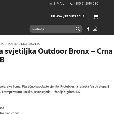
E-MAIL
+385 91 2010 680
PRIJAVA / REGISTRACIJA
Pretraži:
ETA
/
VANJSKA ZIDNA RASVJETA
a svjetiljka Outdoor Bronx – Crna
1B
boje: siva i crna. Plastično kupolasto sjenilo. Protubljesna rešetka. Visok stupanj
 i temperaturne razlike. Izvor svjetla — žarulja s grlom E27.
ana
itne narudzbe!