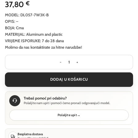
37,80
€
MODEL: DL057-7W3K-B
OPIS: –
BOJA: Crna
MATERIJAL: Aluminum and plastic
VRIJEME ISPORUKE: 7 do 28 dana
Molimo da nas kontaktirate za hitne narudzbe!
Ugradbena svjetiljka Technical Wise 
DODAJ U KOŠARICU
Trebaš pomoć pri odabiru?
Pošaljite nam upit i pomoći ćemo pronaći odgovarajući model.
Pošaljite upit
→
Besplatna dostava