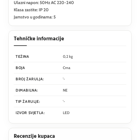
Ulazni napon: 50Hz AC 220-240
Klasa zastite: IP 20
Jamstvo u godinama: 5
Tehničke informacije
TEŽINA
0,2 kg
BOJA
Crna
BROJ ŽARULJA:
'-
DIMABILNA:
NE
TIP ŽARULJE:
'-
IZVOR SVJETLA:
LED
Recenzije kupaca