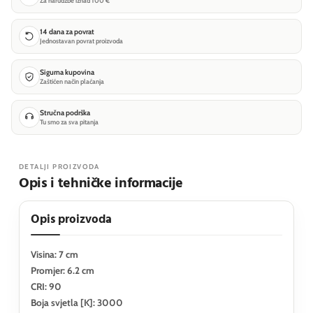
Za narudžbe iznad 100 €
14 dana za povrat
Jednostavan povrat proizvoda
Sigurna kupovina
Zaštićen način plaćanja
Stručna podrška
Tu smo za sva pitanja
DETALJI PROIZVODA
Opis i tehničke informacije
Opis proizvoda
Visina: 7 cm
Promjer: 6.2 cm
CRI: 90
Boja svjetla [K]: 3000