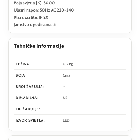
Boja svjetla [K]: 3000
Ulazni napon: 50Hz AC 220-240
Klasa zastite: IP 20
Jamstvo u godinama: 5
Tehničke informacije
TEŽINA
0,5 kg
BOJA
Crna
BROJ ŽARULJA:
'-
DIMABILNA:
NE
TIP ŽARULJE:
'-
IZVOR SVJETLA:
LED