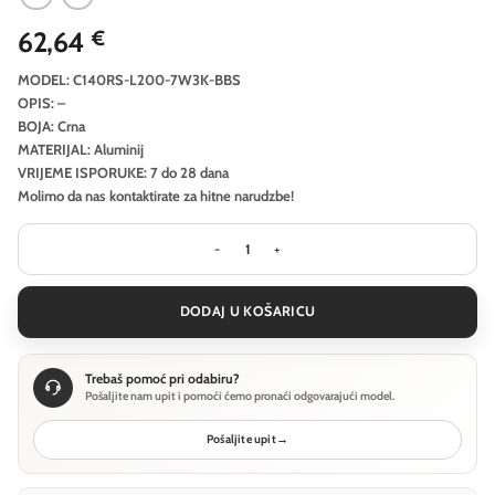
62,64
€
MODEL: C140RS-L200-7W3K-BBS
OPIS: –
BOJA: Crna
MATERIJAL: Aluminij
VRIJEME ISPORUKE: 7 do 28 dana
Molimo da nas kontaktirate za hitne narudzbe!
Ugradbena svjetiljka Technical Focu
DODAJ U KOŠARICU
Trebaš pomoć pri odabiru?
Pošaljite nam upit i pomoći ćemo pronaći odgovarajući model.
Pošaljite upit
→