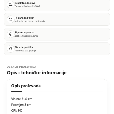
Besplatna dostava
Za narudžbe iznad 100 €
14 dana za povrat
Jednostavan povrat proizvoda
Sigurna kupovina
Zaštićen način plaćanja
Stručna podrška
Tu smo za sva pitanja
DETALJI PROIZVODA
Opis i tehničke informacije
Opis proizvoda
Visina: 21.6 cm
Promjer: 3 cm
CRI: 90