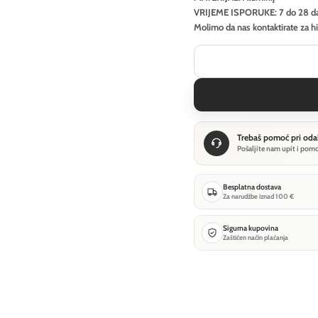
VRIJEME ISPORUKE: 7 do 28 d
Molimo da nas kontaktirate za h
Trebaš pomoć pri oda
Pošaljite nam upit i pom
Besplatna dostava
Za narudžbe iznad 100 €
Sigurna kupovina
Zaštićen način plaćanja