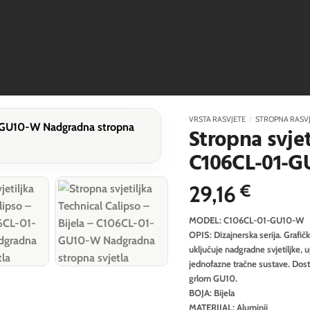
VRSTA RASVJETE
/
STROPNA RASV
Stropna svjet
C106CL-01-G
29,16
€
MODEL: C106CL-01-GU10-W
OPIS: Dizajnerska serija. Grafi
uključuje nadgradne svjetiljke, 
jednofazne tračne sustave. Dostu
grlom GU10.
BOJA: Bijela
MATERIJAL: Aluminij