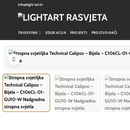
Skip
info@light-art.hr
to
content
TRGOVINA
EDUKACIJA
PROJEKTI
PROIZVOĐAČI