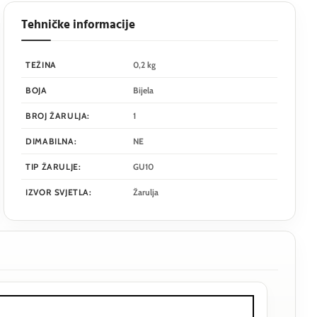
Tehničke informacije
TEŽINA
0,2 kg
BOJA
Bijela
BROJ ŽARULJA:
1
DIMABILNA:
NE
TIP ŽARULJE:
GU10
IZVOR SVJETLA:
Žarulja