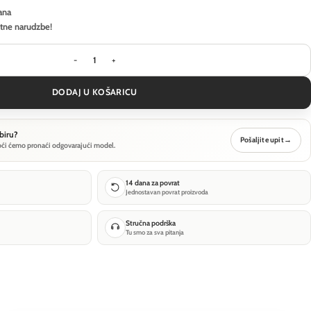
ana
itne narudzbe!
Stropna svjetiljka Technical Calipso - Bijela - C1
DODAJ U KOŠARICU
biru?
Pošaljite upit
→
oći ćemo pronaći odgovarajući model.
14 dana za povrat
Jednostavan povrat proizvoda
Stručna podrška
Tu smo za sva pitanja