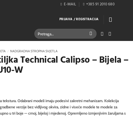
E-MAIL
+385 91 2010 680
PRIJAVA / REGISTRACIJA
Pretraži:
JETA
/
NADGRADNA STROPNA SVJETLA
iljka Technical Calipso – Bijela –
U10-W
čka tekstura. Odabrani modeli imaju podesivi zakretni mehanizam. Kolekcija
ugradbene verzije bez vidljivog okvira, zidne i viseće modele te modele za
pno u tri boje — crnoj, bijeloj i mjedenoj. Opremljeno izmjenjivim žaruljama s