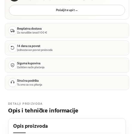
Pošaljite upit
→
Besplatna dostava
Za narudžbe iznad 100 €
14 dana za povrat
Jednostavan povrat proizvoda
Sigurna kupovina
Zaštićen način plaćanja
Stručna podrška
Tu smo za sva pitanja
DETALJI PROIZVODA
Opis i tehničke informacije
Opis proizvoda