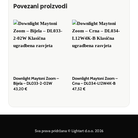
Povezani proizvodi
Downlight Maytoni Zoom –
Downlight Maytoni Zoom –
Dow
Bijela – DL033-2-02W
Crna – DL034-L12W4K-B
Bij
43,20
€
47,52
€
18,
Sva prava pridržana © Lightart d.o.o. 2026