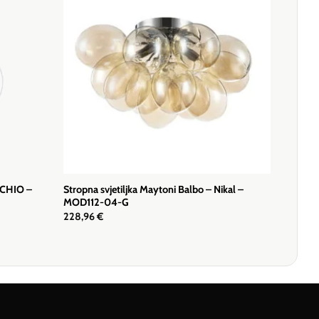
ERCHIO –
Stropna svjetiljka Maytoni Balbo – Nikal –
MOD112-04-G
228,96
€