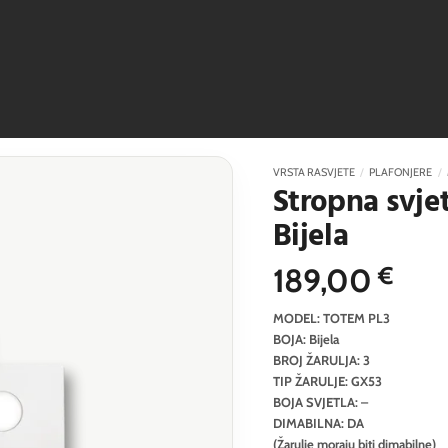
VRSTA RASVJETE
/
PLAFONJERE
/
Stropna svje
Bijela
189,00
€
MODEL: TOTEM PL3
BOJA: Bijela
BROJ ŽARULJA: 3
TIP ŽARULJE: GX53
BOJA SVJETLA: –
DIMABILNA: DA
(Žarulje moraju biti dimabilne)