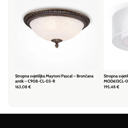
Stropna svjetiljka Maytoni Pascal – Brončana
Stropna svjet
antik – C908-CL-03-R
MOD613CL-
163,08
€
195,48
€