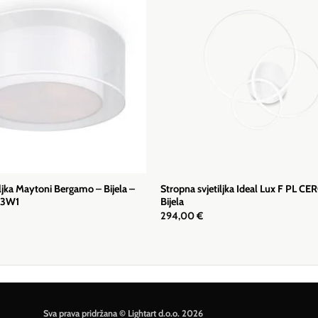
iljka Maytoni Bergamo – Bijela –
Stropna svjetiljka Ideal Lux F PL C
03W1
Bijela
294,00
€
Sva prava pridržana © Lightart d.o.o. 2026