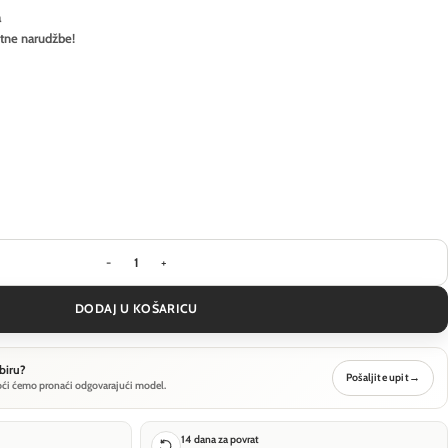
a
itne narudžbe!
Stropna svjetiljka Ideal Lux TOTEM PL3 - Bijela koli
DODAJ U KOŠARICU
biru?
Pošaljite upit
→
oći ćemo pronaći odgovarajući model.
14 dana za povrat