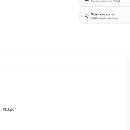
Za narudžbe iznad 100 €
Sigurna kupovina
Zaštićen način plaćanja
M_PL3.pdf