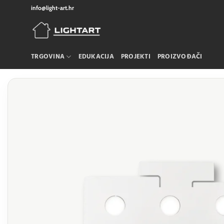
Skip
info@light-art.hr
to
content
TRGOVINA
EDUKACIJA
PROJEKTI
PROIZVOĐAČI