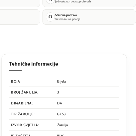
Jednostavan povrat proizvoda
Stručna podrška
Tu smo za sva pitanja
Tehničke informacije
BOJA
Bijela
BROJ ŽARULJA:
3
DIMABILNA:
DA
TIP ŽARULJE:
GX53
IZVOR SVJETLA:
Žarulja
IP ZAŠTITA:
IP20