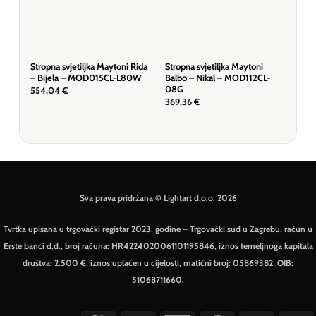
Stropna svjetiljka Maytoni Rida
Stropna svjetiljka Maytoni
Stro
– Bijela – MOD015CL-L80W
Balbo – Nikal – MOD112CL-
CER
08G
554,04
€
294
369,36
€
Sva prava pridržana © Lightart d.o.o. 2026
Tvrtka upisana u trgovački registar 2023. godine – Trgovački sud u Zagrebu, račun u
Erste banci d.d., broj računa: HR4224020061101195846, iznos temeljnoga kapitala
društva: 2.500 €, iznos uplaćen u cijelosti, matični broj: 05869382, OIB:
51068711660.