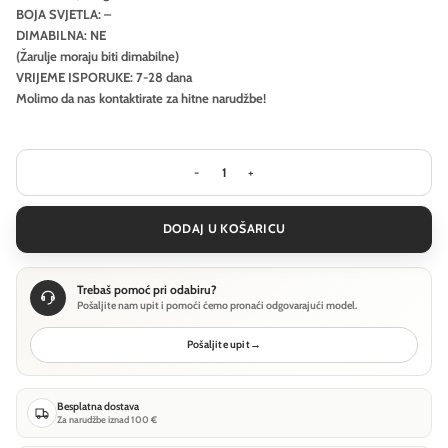
BOJA SVJETLA: –
DIMABILNA: NE
(Žarulje moraju biti dimabilne)
VRIJEME ISPORUKE: 7-28 dana
Molimo da nas kontaktirate za hitne narudžbe!
Stropna svjetiljka Ideal Lux PING PON
DODAJ U KOŠARICU
Trebaš pomoć pri odabiru?
Pošaljite nam upit i pomoći ćemo pronaći odgovarajući model.
Pošaljite upit
→
Besplatna dostava
Za narudžbe iznad 100 €