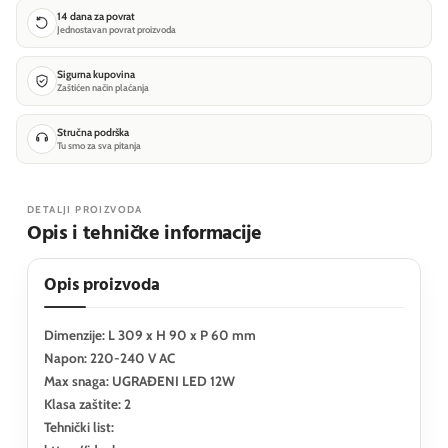
14 dana za povrat
Jednostavan povrat proizvoda
Sigurna kupovina
Zaštićen način plaćanja
Stručna podrška
Tu smo za sva pitanja
DETALJI PROIZVODA
Opis i tehničke informacije
Opis proizvoda
Dimenzije: L 309 x H 90 x P 60 mm
Napon: 220-240 V AC
Max snaga: UGRAĐENI LED 12W
Klasa zaštite: 2
Tehnički list: