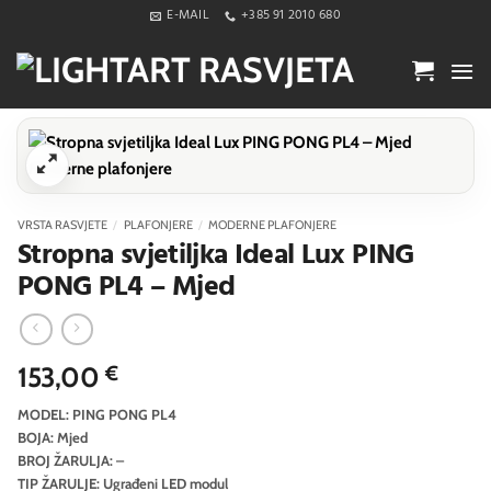
Skip
E-MAIL
+385 91 2010 680
to
content
VRSTA RASVJETE
/
PLAFONJERE
/
MODERNE PLAFONJERE
Stropna svjetiljka Ideal Lux PING
PONG PL4 – Mjed
153,00
€
MODEL: PING PONG PL4
BOJA: Mjed
BROJ ŽARULJA: –
TIP ŽARULJE: Ugrađeni LED modul