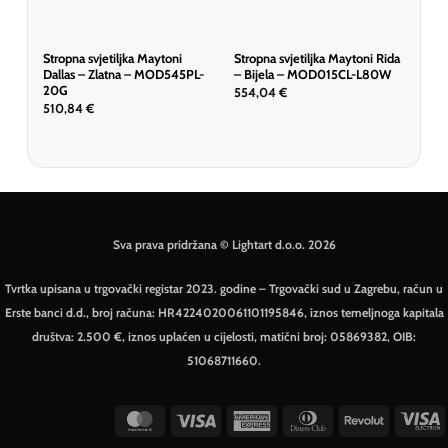
Stropna svjetiljka Maytoni
Stropna svjetiljka Maytoni Rida
Stro
Dallas – Zlatna – MOD545PL-
– Bijela – MOD015CL-L80W
Ven
20G
05-
554,04
€
510,84
€
293
Sva prava pridržana © Lightart d.o.o. 2026
Tvrtka upisana u trgovački registar 2023. godine – Trgovački sud u Zagrebu, račun u
Erste banci d.d., broj računa: HR4224020061101195846, iznos temeljnoga kapitala
društva: 2.500 €, iznos uplaćen u cijelosti, matični broj: 05869382, OIB:
51068711660.
MasterCard
Visa
American
Dinners
Revolut
V
Express
Club
E