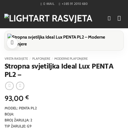
Skip
E-MAIL
+385 91 2010 680
to
content
VRSTA RASVJETE
/
PLAFONJERE
/
MODERNE PLAFONJERE
Stropna svjetiljka Ideal Lux PENTA
PL2 –
93,00
€
MODEL: PENTA PL2
BOJA:
BROJ ŽARULJA: 2
TIP ŽARULJE: G9