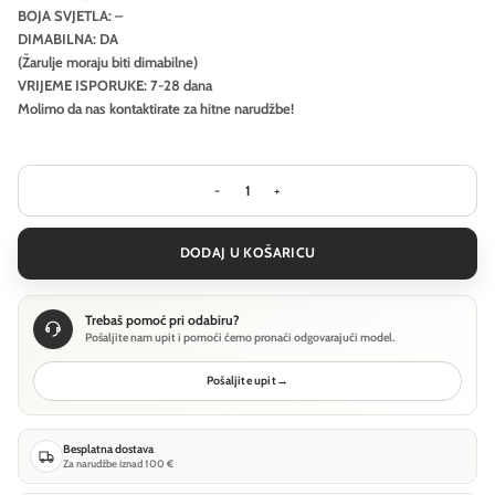
BOJA SVJETLA: –
DIMABILNA: DA
(Žarulje moraju biti dimabilne)
VRIJEME ISPORUKE: 7-28 dana
Molimo da nas kontaktirate za hitne narudžbe!
Stropna svjetiljka Ideal Lux PENTA PL2
DODAJ U KOŠARICU
Trebaš pomoć pri odabiru?
Pošaljite nam upit i pomoći ćemo pronaći odgovarajući model.
Pošaljite upit
→
Besplatna dostava
Za narudžbe iznad 100 €