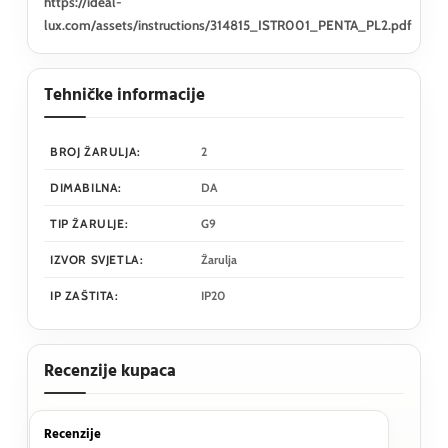
https://ideal-
lux.com/assets/instructions/314815_ISTR001_PENTA_PL2.pdf
Tehničke informacije
BROJ ŽARULJA:
2
DIMABILNA:
DA
TIP ŽARULJE:
G9
IZVOR SVJETLA:
Žarulja
IP ZAŠTITA:
IP20
Recenzije kupaca
Recenzije