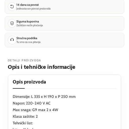
14 dana za povrat
Jednostavan povrat proizvoda
Sigurna kupovina
Zaštićen način plaćanja
Stručna podrška
Tu smo za sva pitanja
DETALJI PROIZVODA
Opis i tehničke informacije
Opis proizvoda
Dimenzije: L 335 x H 190 x P 250 mm
Napon: 220-240 V AC
Max snaga: G9 max 2 x 4W
Klasa zaštite: 2
Tehnički list: