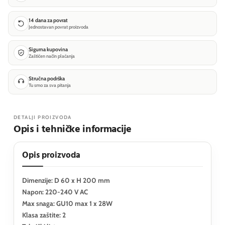
14 dana za povrat
Jednostavan povrat proizvoda
Sigurna kupovina
Zaštićen način plaćanja
Stručna podrška
Tu smo za sva pitanja
DETALJI PROIZVODA
Opis i tehničke informacije
Opis proizvoda
Dimenzije: D 60 x H 200 mm
Napon: 220-240 V AC
Max snaga: GU10 max 1 x 28W
Klasa zaštite: 2