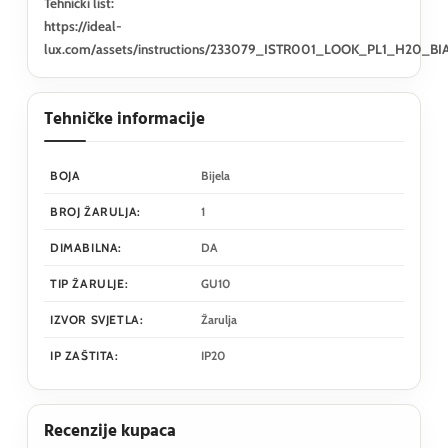
Tehnički list:
https://ideal-
lux.com/assets/instructions/233079_ISTR001_LOOK_PL1_H20_BI
Tehničke informacije
BOJA
Bijela
BROJ ŽARULJA:
1
DIMABILNA:
DA
TIP ŽARULJE:
GU10
IZVOR SVJETLA:
Žarulja
IP ZAŠTITA:
IP20
Recenzije kupaca