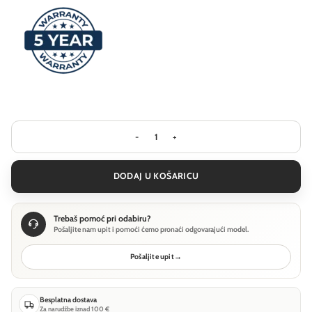
Stropna svjetiljka Ideal Lux LOOK PL1 
DODAJ U KOŠARICU
Trebaš pomoć pri odabiru?
Pošaljite nam upit i pomoći ćemo pronaći odgovarajući model.
Pošaljite upit
→
Besplatna dostava
Za narudžbe iznad 100 €