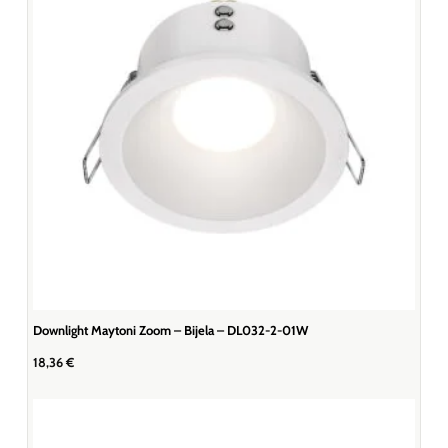
Downlight Maytoni Zoom – Bijela – DL032-2-01W
18,36
€