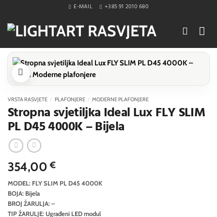
Skip
E-MAIL
+385 91 2010 680
to
content
VRSTA RASVJETE
/
PLAFONJERE
/
MODERNE PLAFONJERE
Stropna svjetiljka Ideal Lux FLY SLIM
PL D45 4000K – Bijela
354,00
€
MODEL: FLY SLIM PL D45 4000K
BOJA: Bijela
BROJ ŽARULJA: –
TIP ŽARULJE: Ugrađeni LED modul