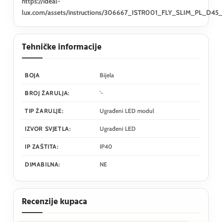
https://ideal-
lux.com/assets/instructions/306667_ISTR001_FLY_SLIM_PL_D4
Tehničke informacije
BOJA
Bijela
BROJ ŽARULJA:
'-
TIP ŽARULJE:
Ugrađeni LED modul
IZVOR SVJETLA:
Ugrađeni LED
IP ZAŠTITA:
IP40
DIMABILNA:
NE
Recenzije kupaca