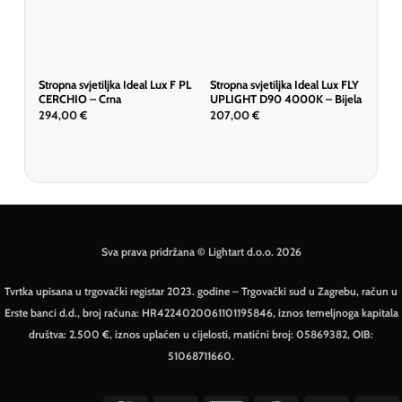
Stropna svjetiljka Ideal Lux F PL
Stropna svjetiljka Ideal Lux FLY
Stro
CERCHIO – Crna
UPLIGHT D90 4000K – Bijela
Dal
20
294,00
€
207,00
€
510
Sva prava pridržana © Lightart d.o.o. 2026
Tvrtka upisana u trgovački registar 2023. godine – Trgovački sud u Zagrebu, račun u
Erste banci d.d., broj računa: HR4224020061101195846, iznos temeljnoga kapitala
društva: 2.500 €, iznos uplaćen u cijelosti, matični broj: 05869382, OIB:
51068711660.