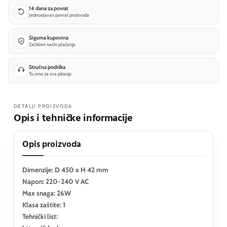
14 dana za povrat
Jednostavan povrat proizvoda
Sigurna kupovina
Zaštićen način plaćanja
Stručna podrška
Tu smo za sva pitanja
DETALJI PROIZVODA
Opis i tehničke informacije
Opis proizvoda
Dimenzije: D 450 x H 42 mm
Napon: 220-240 V AC
Max snaga: 26W
Klasa zaštite: 1
Tehnički list: