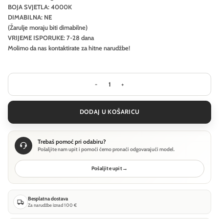
BOJA SVJETLA: 4000K
DIMABILNA: NE
(Žarulje moraju biti dimabilne)
VRIJEME ISPORUKE: 7-28 dana
Molimo da nas kontaktirate za hitne narudžbe!
Stropna svjetiljka Ideal Lux FLY SLIM
DODAJ U KOŠARICU
Trebaš pomoć pri odabiru?
Pošaljite nam upit i pomoći ćemo pronaći odgovarajući model.
Pošaljite upit
→
Besplatna dostava
Za narudžbe iznad 100 €