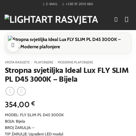
Skip
E-MAIL
+385 91 2010 680
to
content
VRSTA RASVJETE
/
PLAFONJERE
/
MODERNE PLAFONJERE
Stropna svjetiljka Ideal Lux FLY SLIM
PL D45 3000K – Bijela
354,00
€
MODEL: FLY SLIM PL D45 3000K
BOJA: Bijela
BROJ ŽARULJA: –
TIP ŽARULJE: Ugrađeni LED modul