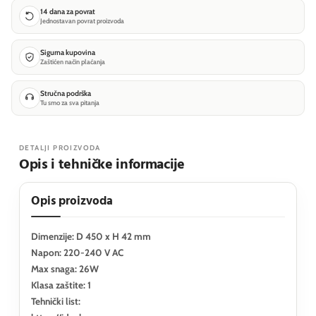
14 dana za povrat
Jednostavan povrat proizvoda
Sigurna kupovina
Zaštićen način plaćanja
Stručna podrška
Tu smo za sva pitanja
DETALJI PROIZVODA
Opis i tehničke informacije
Opis proizvoda
Dimenzije: D 450 x H 42 mm
Napon: 220-240 V AC
Max snaga: 26W
Klasa zaštite: 1
Tehnički list: