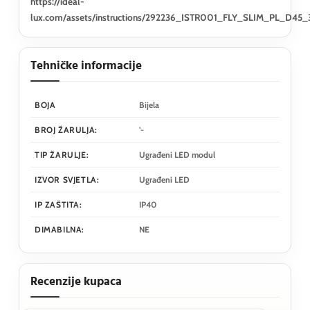
https://ideal-
lux.com/assets/instructions/292236_ISTR001_FLY_SLIM_PL_D45
Tehničke informacije
BOJA
Bijela
BROJ ŽARULJA:
'-
TIP ŽARULJE:
Ugrađeni LED modul
IZVOR SVJETLA:
Ugrađeni LED
IP ZAŠTITA:
IP40
DIMABILNA:
NE
Recenzije kupaca