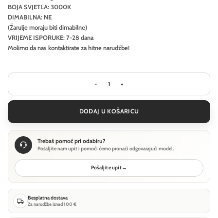
BOJA SVJETLA: 3000K
DIMABILNA: NE
(Žarulje moraju biti dimabilne)
VRIJEME ISPORUKE: 7-28 dana
Molimo da nas kontaktirate za hitne narudžbe!
Stropna svjetiljka Ideal Lux FLY SLIM
DODAJ U KOŠARICU
Trebaš pomoć pri odabiru?
Pošaljite nam upit i pomoći ćemo pronaći odgovarajući model.
Pošaljite upit
→
Besplatna dostava
Za narudžbe iznad 100 €