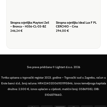
Stropna svjetiljka Maytoni Zeil
Stropna svjetiljka Ideal Lux F PL
Stro
– Bronca – H356-CL-03-BZ
CERCHIO – Crna
Bal
08
246,24
€
294,00
€
369
Sva prava pridržana © Lightart d.o.o. 2026
Tvrtka upisana u trgovački registar 2023. godine – Trgovački sud u Zagrebu, račun u
Erste banci d.d., broj računa: HR4224020061101195846, iznos temeljnoga kapitala
društva: 2.500 €, iznos uplaćen u cijelosti, matični broj: 05869382, OIB:
51068711660.