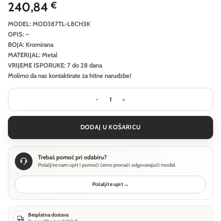
240,84
€
MODEL: MOD387TL-L8CH3K
OPIS: –
BOJA: Kromirana
MATERIJAL: Metal
VRIJEME ISPORUKE: 7 do 28 dana
Molimo da nas kontaktirate za hitne narudzbe!
Stolna lampa Maytoni Mangata - Kr
DODAJ U KOŠARICU
Trebaš pomoć pri odabiru?
Pošaljite nam upit i pomoći ćemo pronaći odgovarajući model.
Pošaljite upit
→
Besplatna dostava