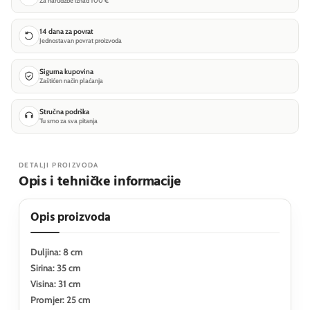
Za narudžbe iznad 100 €
14 dana za povrat
Jednostavan povrat proizvoda
Sigurna kupovina
Zaštićen način plaćanja
Stručna podrška
Tu smo za sva pitanja
DETALJI PROIZVODA
Opis i tehničke informacije
Opis proizvoda
Duljina: 8 cm
Sirina: 35 cm
Visina: 31 cm
Promjer: 25 cm