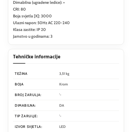
Dimabilna (ugradene ledice): +
CRI: 80
Boja svjetla [K]: 3000
Ulazni napon: 50Hz AC 220-240
Klasa zastite: IP 20
Jamstvo u godinama: 3
Tehničke informacije
TEŽINA
3,51 kg
BOJA
Krom
BROJ ŽARULJA:
'-
DIMABILNA:
DA
TIP ŽARULJE:
'-
IZVOR SVJETLA:
LED