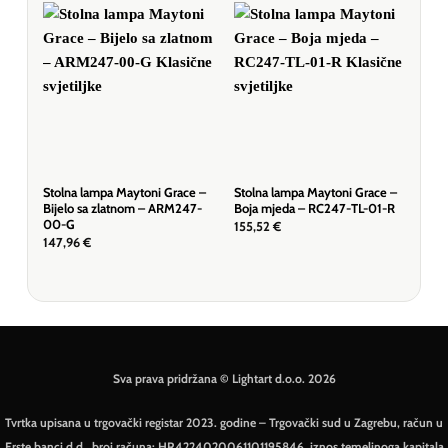
Stolna lampa Maytoni Grace –
Stolna lampa Maytoni Grace –
Stol
Bijelo sa zlatnom – ARM247-
Boja mjeda – RC247-TL-01-R
Zla
00-G
155,52
€
221
147,96
€
Sva prava pridržana © Lightart d.o.o. 2026
Tvrtka upisana u trgovački registar 2023. godine – Trgovački sud u Zagrebu, račun u
Erste banci d.d., broj računa: HR4224020061101195846, iznos temeljnoga kapitala