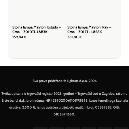
Stolna lampa Maytoni Estudo –
Stolna lampa Maytoni Ray –
Stol
Crna – Z010TL-L8B3K
Crna – Z012TL-L8B3K
Mje
159,84
€
361,80
€
424
Sva prava pridržana © Lightart d.o.o. 2026
Tvrtka upisana u trgovački registar 2023. godine – Trgovački sud u Zagrebu, račun u
Erste banci d.d., broj računa: HR4224020061101195846, iznos temeljnoga kapitala
društva: 2.500 €, iznos uplaćen u cijelosti, matični broj: 05869382, OIB:
51068711660.