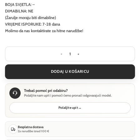
BOJA SVJETLA: –
DIMABILNA: NE
(Žarulje moraju biti dimabilne)
VRIJEME ISPORUKE: 7-28 dana
Molimo da nas kontaktirate za hitne narudžbe!
Stolna lampa Ideal Lux SET UP MTL1 B
DODAJ U KOŠARICU
Trebaš pomoć pri odabiru?
Pošaljite nam upit i pomoći ćemo pronaći odgovarajući model.
Pošaljite upit
→
Besplatna dostava
Za narudžbe iznad 100 €