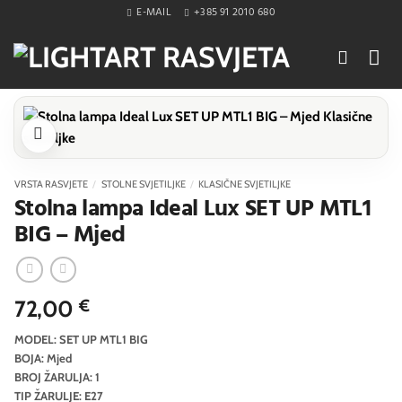
Skip
E-MAIL
+385 91 2010 680
to
content
VRSTA RASVJETE
/
STOLNE SVJETILJKE
/
KLASIČNE SVJETILJKE
Stolna lampa Ideal Lux SET UP MTL1
BIG – Mjed
72,00
€
MODEL: SET UP MTL1 BIG
BOJA: Mjed
BROJ ŽARULJA: 1
TIP ŽARULJE: E27