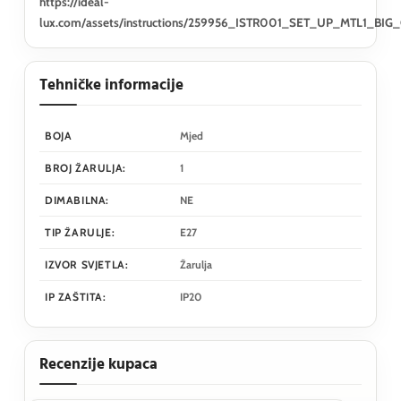
https://ideal-
lux.com/assets/instructions/259956_ISTR001_SET_UP_MTL1_BIG
Tehničke informacije
BOJA
Mjed
BROJ ŽARULJA:
1
DIMABILNA:
NE
TIP ŽARULJE:
E27
IZVOR SVJETLA:
Žarulja
IP ZAŠTITA:
IP20
Recenzije kupaca