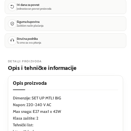
14 dana za povrat
Jednostavan povrat proizvoda
Sigurna kupovina
Zaštićen način plaćanja
Stručna podrška
Tu smo za sva pitanja
DETALJI PROIZVODA
Opis i tehničke informacije
Opis proizvoda
Dimenzije: SET UP MTL1 BIG
Napon: 220-240 V AC
Max snaga: E27 max1 x 42W
Klasa zaštite: 2
Tehnički list: