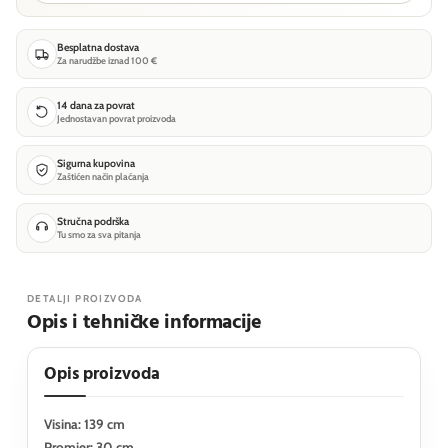
Besplatna dostava
Za narudžbe iznad 100 €
14 dana za povrat
Jednostavan povrat proizvoda
Sigurna kupovina
Zaštićen način plaćanja
Stručna podrška
Tu smo za sva pitanja
DETALJI PROIZVODA
Opis i tehničke informacije
Opis proizvoda
Visina: 139 cm
Promjer: 30 cm