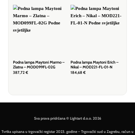
Podna lampa Maytoni Marmo –
Podna lampa Maytoni Erich –
Pod
Zlatna – MOD099FL-02G
Nikal – MOD221-FL-01-N
Crn
387,72
€
184,68
€
180
Sva prava pridržana © Lightart d.o.o. 2026
Tvrtka upisana u trgovački registar 2023. godine – Trgovački sud u Zagrebu, račun u