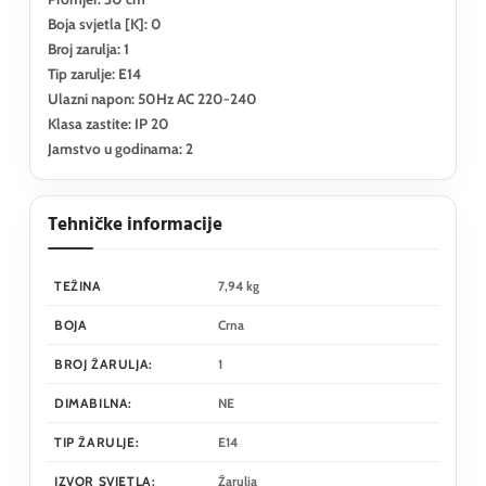
Boja svjetla [K]: 0
Broj zarulja: 1
Tip zarulje: E14
Ulazni napon: 50Hz AC 220-240
Klasa zastite: IP 20
Jamstvo u godinama: 2
Tehničke informacije
TEŽINA
7,94 kg
BOJA
Crna
BROJ ŽARULJA:
1
DIMABILNA:
NE
TIP ŽARULJE:
E14
IZVOR SVJETLA:
Žarulja