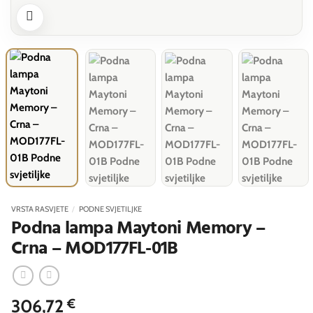
VRSTA RASVJETE
/
PODNE SVJETILJKE
Podna lampa Maytoni Memory –
Crna – MOD177FL-01B
306,72
€