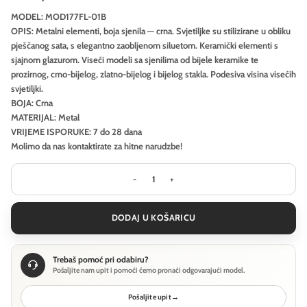
MODEL: MOD177FL-01B
OPIS: Metalni elementi, boja sjenila — crna. Svjetiljke su stilizirane u obliku
pješčanog sata, s elegantno zaobljenom siluetom. Keramički elementi s
sjajnom glazurom. Viseći modeli sa sjenilima od bijele keramike te
prozirnog, crno-bijelog, zlatno-bijelog i bijelog stakla. Podesiva visina visećih
svjetiljki.
BOJA: Crna
MATERIJAL: Metal
VRIJEME ISPORUKE: 7 do 28 dana
Molimo da nas kontaktirate za hitne narudzbe!
Podna lampa Maytoni Memory - Crna
DODAJ U KOŠARICU
Trebaš pomoć pri odabiru?
Pošaljite nam upit i pomoći ćemo pronaći odgovarajući model.
Pošaljite upit
→