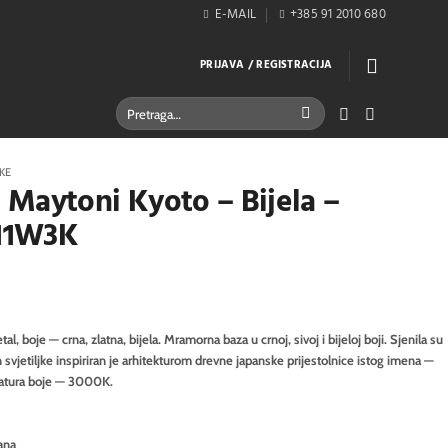
E-MAIL
+385 91 2010 680
PRIJAVA / REGISTRACIJA
Pretraži:
JKE
Maytoni Kyoto – Bijela –
11W3K
, boje — crna, zlatna, bijela. Mramorna baza u crnoj, sivoj i bijeloj boji. Sjenila su
n svjetiljke inspiriran je arhitekturom drevne japanske prijestolnice istog imena —
ratura boje — 3000K.
ana