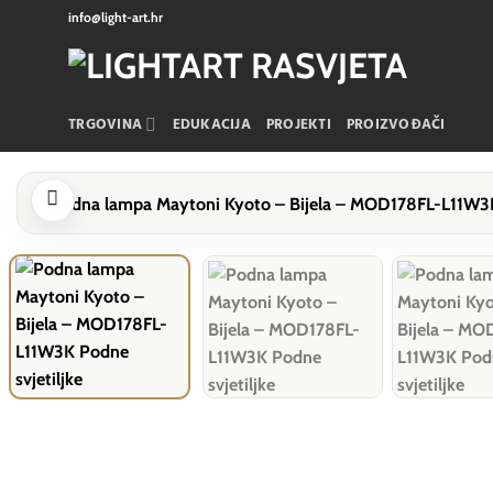
Skip
info@light-art.hr
to
content
TRGOVINA
EDUKACIJA
PROJEKTI
PROIZVOĐAČI