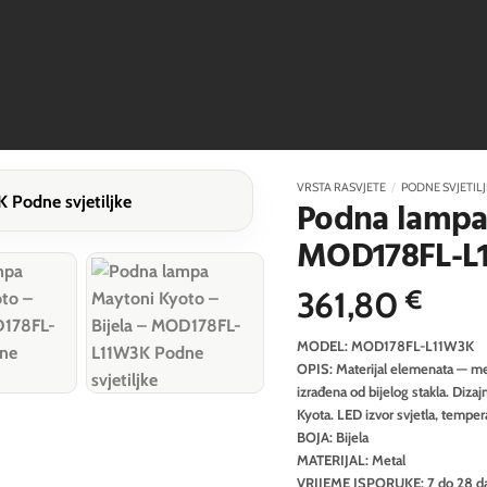
VRSTA RASVJETE
/
PODNE SVJETIL
Podna lampa 
MOD178FL-L
361,80
€
MODEL: MOD178FL-L11W3K
OPIS: Materijal elemenata — metal
izrađena od bijelog stakla. Dizaj
Kyota. LED izvor svjetla, tempe
BOJA: Bijela
MATERIJAL: Metal
VRIJEME ISPORUKE: 7 do 28 d