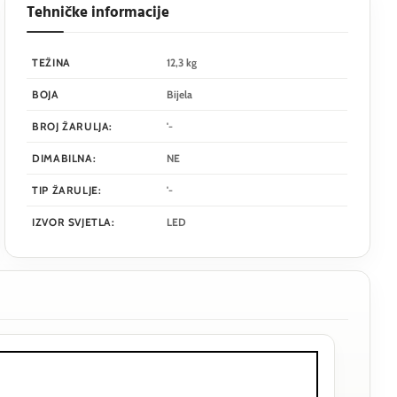
Tehničke informacije
TEŽINA
12,3 kg
BOJA
Bijela
BROJ ŽARULJA:
'-
DIMABILNA:
NE
TIP ŽARULJE:
'-
IZVOR SVJETLA:
LED