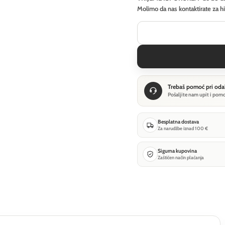
Molimo da nas kontaktirate za h
Trebaš pomoć pri oda
Pošaljite nam upit i pom
Besplatna dostava
Za narudžbe iznad 100 €
Sigurna kupovina
Zaštićen način plaćanja