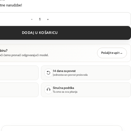
itne narudzbe!
Podna lampa Maytoni Kyoto - Bijela - MOD178FL-L
DODAJ U KOŠARICU
biru?
Pošaljite upit
→
oći ćemo pronaći odgovarajući model.
14 dana za povrat
Jednostavan povrat proizvoda
Stručna podrška
Tu smo za sva pitanja