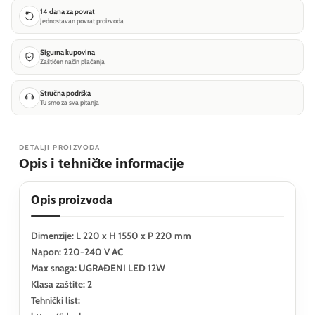
14 dana za povrat
Jednostavan povrat proizvoda
Sigurna kupovina
Zaštićen način plaćanja
Stručna podrška
Tu smo za sva pitanja
DETALJI PROIZVODA
Opis i tehničke informacije
Opis proizvoda
Dimenzije: L 220 x H 1550 x P 220 mm
Napon: 220-240 V AC
Max snaga: UGRAĐENI LED 12W
Klasa zaštite: 2
Tehnički list: