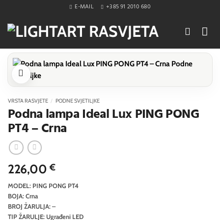
Skip
E-MAIL
+385 91 2010 680
to
content
VRSTA RASVJETE
/
PODNE SVJETILJKE
Podna lampa Ideal Lux PING PONG
PT4 – Crna
226,00
€
MODEL: PING PONG PT4
BOJA: Crna
BROJ ŽARULJA: –
TIP ŽARULJE: Ugrađeni LED