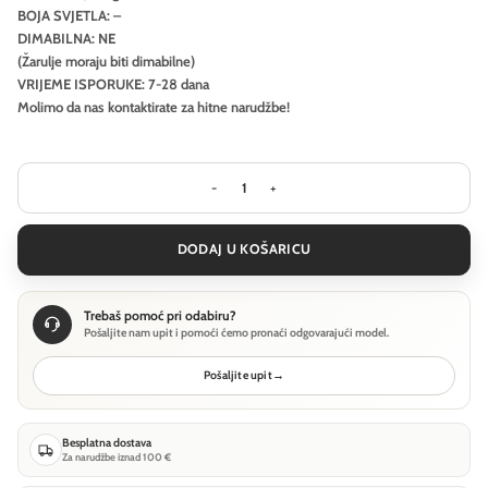
BOJA SVJETLA: –
DIMABILNA: NE
(Žarulje moraju biti dimabilne)
VRIJEME ISPORUKE: 7-28 dana
Molimo da nas kontaktirate za hitne narudžbe!
Podna lampa Ideal Lux PING PONG PT4
DODAJ U KOŠARICU
Trebaš pomoć pri odabiru?
Pošaljite nam upit i pomoći ćemo pronaći odgovarajući model.
Pošaljite upit
→
Besplatna dostava
Za narudžbe iznad 100 €