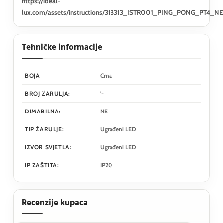
https://ideal-
lux.com/assets/instructions/313313_ISTR001_PING_PONG_PT4_N
Tehničke informacije
BOJA
Crna
BROJ ŽARULJA:
'-
DIMABILNA:
NE
TIP ŽARULJE:
Ugrađeni LED
IZVOR SVJETLA:
Ugrađeni LED
IP ZAŠTITA:
IP20
Recenzije kupaca