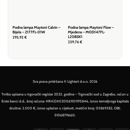
Podna lampa Maytoni Calvin –
Podna lampa Maytoni Flow –
Pod
Bijela – Z177FL-01W
Mjedena – MOD147FL-
Crn
L20BSK1
295,92
€
239
239,76
€
Sva prava pridržana © Lightart d.o.o. 2026
Tvrtka upisana u trgovački registar 2023. godine – Trgovački sud u Zagrebu, račun u
Erste banci d.d., broj računa: HR4224020061101195846, iznos temeljnoga kapitala
društva: 2.500 €, iznos uplaćen u cijelosti, matični broj: 05869382, OIB:
51068711660.