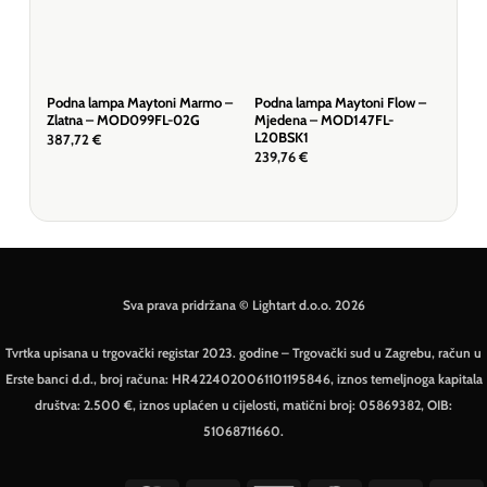
Podna lampa Maytoni Marmo –
Podna lampa Maytoni Flow –
Pod
Zlatna – MOD099FL-02G
Mjedena – MOD147FL-
Sme
L20BSK1
387,72
€
295
239,76
€
Sva prava pridržana © Lightart d.o.o. 2026
Tvrtka upisana u trgovački registar 2023. godine – Trgovački sud u Zagrebu, račun u
Erste banci d.d., broj računa: HR4224020061101195846, iznos temeljnoga kapitala
društva: 2.500 €, iznos uplaćen u cijelosti, matični broj: 05869382, OIB:
51068711660.