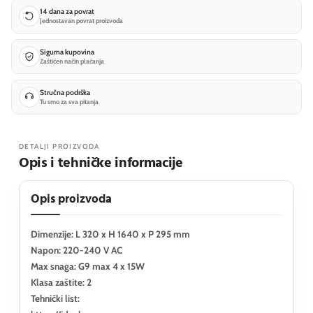
14 dana za povrat
Jednostavan povrat proizvoda
Sigurna kupovina
Zaštićen način plaćanja
Stručna podrška
Tu smo za sva pitanja
DETALJI PROIZVODA
Opis i tehničke informacije
Opis proizvoda
Dimenzije: L 320 x H 1640 x P 295 mm
Napon: 220-240 V AC
Max snaga: G9 max 4 x 15W
Klasa zaštite: 2
Tehnički list: