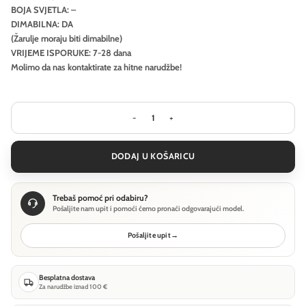
BOJA SVJETLA: –
DIMABILNA: DA
(Žarulje moraju biti dimabilne)
VRIJEME ISPORUKE: 7-28 dana
Molimo da nas kontaktirate za hitne narudžbe!
Podna lampa Ideal Lux PERLAGE PT4 -
DODAJ U KOŠARICU
Trebaš pomoć pri odabiru?
Pošaljite nam upit i pomoći ćemo pronaći odgovarajući model.
Pošaljite upit
→
Besplatna dostava
Za narudžbe iznad 100 €