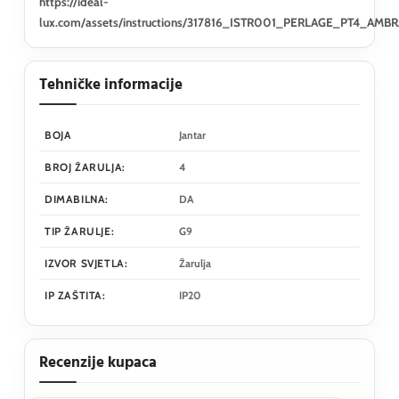
https://ideal-
lux.com/assets/instructions/317816_ISTR001_PERLAGE_PT4_AMBR
Tehničke informacije
BOJA
Jantar
BROJ ŽARULJA:
4
DIMABILNA:
DA
TIP ŽARULJE:
G9
IZVOR SVJETLA:
Žarulja
IP ZAŠTITA:
IP20
Recenzije kupaca