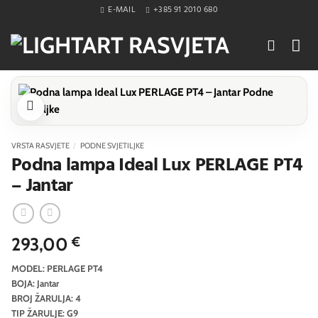
Skip
E-MAIL
+385 91 2010 680
to
content
VRSTA RASVJETE
/
PODNE SVJETILJKE
Podna lampa Ideal Lux PERLAGE PT4
– Jantar
293,00
€
MODEL: PERLAGE PT4
BOJA: Jantar
BROJ ŽARULJA: 4
TIP ŽARULJE: G9