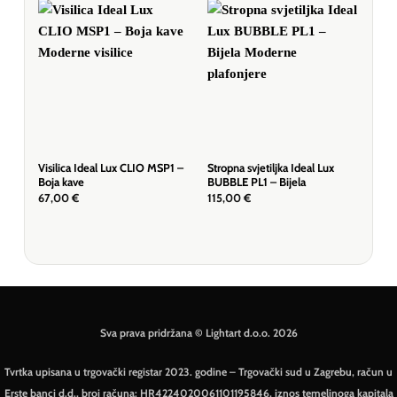
Visilica Ideal Lux CLIO MSP1 –
Stropna svjetiljka Ideal Lux
Visi
Boja kave
BUBBLE PL1 – Bijela
D40 
67,00
€
115,00
€
101
Sva prava pridržana © Lightart d.o.o. 2026
Tvrtka upisana u trgovački registar 2023. godine – Trgovački sud u Zagrebu, račun u
Erste banci d.d., broj računa: HR4224020061101195846, iznos temeljnoga kapitala