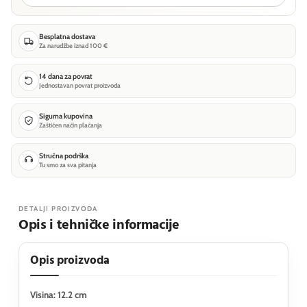
Besplatna dostava
Za narudžbe iznad 100 €
14 dana za povrat
Jednostavan povrat proizvoda
Sigurna kupovina
Zaštićen način plaćanja
Stručna podrška
Tu smo za sva pitanja
DETALJI PROIZVODA
Opis i tehničke informacije
Opis proizvoda
Visina: 12.2 cm