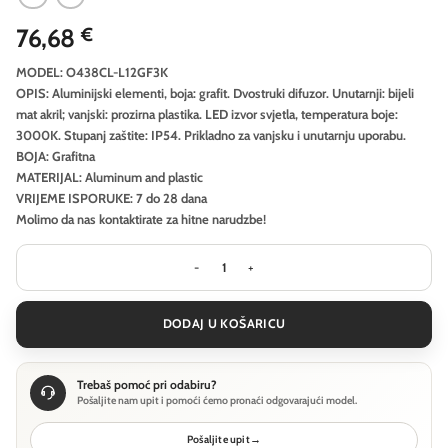
76,68
€
MODEL: O438CL-L12GF3K
OPIS: Aluminijski elementi, boja: grafit. Dvostruki difuzor. Unutarnji: bijeli
mat akril; vanjski: prozirna plastika. LED izvor svjetla, temperatura boje:
3000K. Stupanj zaštite: IP54. Prikladno za vanjsku i unutarnju uporabu.
BOJA: Grafitna
MATERIJAL: Aluminum and plastic
VRIJEME ISPORUKE: 7 do 28 dana
Molimo da nas kontaktirate za hitne narudzbe!
Outdoor ceiling luminaire Outdoor M
DODAJ U KOŠARICU
Trebaš pomoć pri odabiru?
Pošaljite nam upit i pomoći ćemo pronaći odgovarajući model.
Pošaljite upit
→